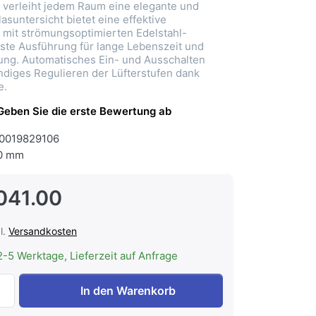
verleiht jedem Raum eine elegante und
Glasuntersicht bietet eine effektive
mit strömungsoptimierten Edelstahl-
buste Ausführung für lange Lebenszeit und
ung. Automatisches Ein- und Ausschalten
ndiges Regulieren der Lüfterstufen dank
e.
Geben Sie die erste Bewertung ab
0019829106
0 mm
041.00
l.
Versandkosten
2-5 Werktage, Lieferzeit auf Anfrage
WESCO EVRE Alto 120 schwarz Abluft, Deckenhaube ohne Li
In den Warenkorb