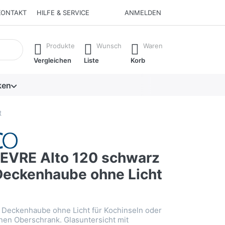
KONTAKT
HILFE & SERVICE
ANMELDEN
isch erste Ergebnisse. Drücken Sie die Eingabetaste, um alle 
Produkte
Wunsch
Waren
Vergleichen
Liste
Korb
ken
t
VRE Alto 120 schwarz
 Deckenhaube ohne Licht
 Deckenhaube ohne Licht für Kochinseln oder
inen Oberschrank. Glasuntersicht mit