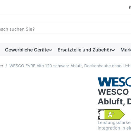
 einen Suchbegriff ein. Während Sie tippen, erscheinen automat
Gewerbliche Geräte
Ersatzteile und Zubehör
Mar
er
WESCO EVRE Alto 120 schwarz Abluft, Deckenhaube ohne Lich
WESCO E
Abluft,
Leistungsstarke
Integration in e