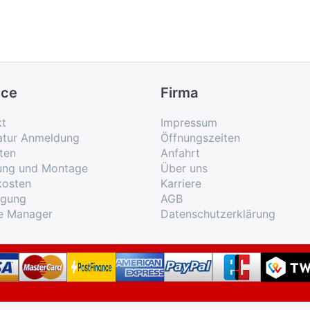
ice
Firma
kt
Impressum
atur Anmeldung
Öffnungszeiten
ten
Anfahrt
rung und Montage
Über uns
kosten
Karriere
rgung
AGB
e Manager
Datenschutzerklärung