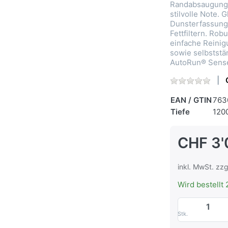
Randabsaugung 
stilvolle Note. 
Dunsterfassung 
Fettfiltern. Ro
einfache Reinig
sowie selbststä
AutoRun® Sens
EAN / GTIN
763
Tiefe
120
CHF 3'
inkl. MwSt. zzg
Wird bestellt 
Stk.