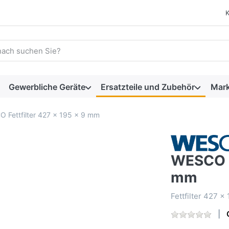
 einen Suchbegriff ein. Während Sie tippen, erscheinen automat
Gewerbliche Geräte
Ersatzteile und Zubehör
Mar
 Fettfilter 427 x 195 x 9 mm
WESCO F
mm
Fettfilter 427 x