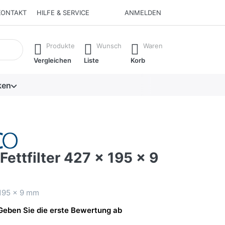
KONTAKT
HILFE & SERVICE
ANMELDEN
isch erste Ergebnisse. Drücken Sie die Eingabetaste, um alle 
Produkte
Wunsch
Waren
Vergleichen
Liste
Korb
ken
ettfilter 427 x 195 x 9
 195 x 9 mm
Geben Sie die erste Bewertung ab