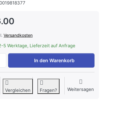
0019818377
.00
l.
Versandkosten
2-5 Werktage, Lieferzeit auf Anfrage
WESCO Fettfilter 427 x 195 x 9 mm zu CHF 56.00, Menge 1.
In den Warenkorb
Weitersagen
Vergleichen
Fragen?