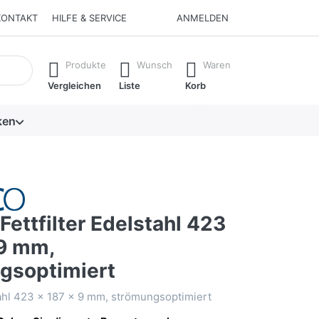
KONTAKT
HILFE & SERVICE
ANMELDEN
isch erste Ergebnisse. Drücken Sie die Eingabetaste, um alle 
Produkte
Wunsch
Waren
Vergleichen
Liste
Korb
ken
ettfilter Edelstahl 423
 9 mm,
gsoptimiert
stahl 423 x 187 x 9 mm, strömungsoptimiert