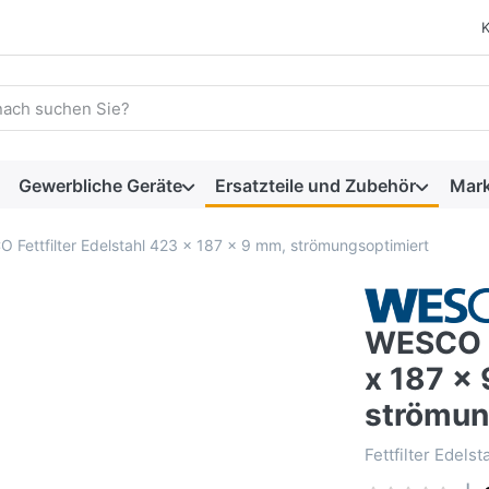
 einen Suchbegriff ein. Während Sie tippen, erscheinen automat
Gewerbliche Geräte
Ersatzteile und Zubehör
Mar
 Fettfilter Edelstahl 423 x 187 x 9 mm, strömungsoptimiert
WESCO F
x 187 x
strömun
Fettfilter Edel