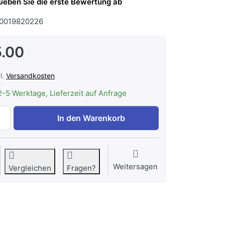
Geben Sie die erste Bewertung ab
0019820226
.00
l.
Versandkosten
2-5 Werktage, Lieferzeit auf Anfrage
WESCO Fettfilter Edelstahl 423 x 187 x 9 mm, strömungsop
In den Warenkorb
Weitersagen
Vergleichen
Fragen?