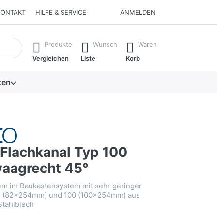
KONTAKT
HILFE & SERVICE
ANMELDEN
isch erste Ergebnisse. Drücken Sie die Eingabetaste, um alle 
Produkte
Wunsch
Waren
Vergleichen
Liste
Korb
ken
lachkanal Typ 100
aagrecht 45°
em im Baukastensystem mit sehr geringer
2 (82×254mm) und 100 (100×254mm) aus
Stahlblech