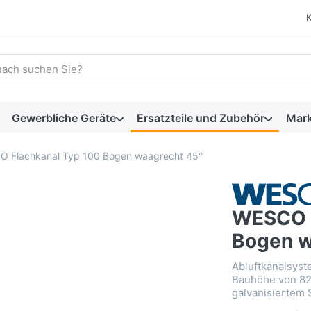
 einen Suchbegriff ein. Während Sie tippen, erscheinen automat
Gewerbliche Geräte
Ersatzteile und Zubehör
Mar
 Flachkanal Typ 100 Bogen waagrecht 45°
WESCO F
Bogen w
Abluftkanalsyst
Bauhöhe von 8
galvanisiertem 