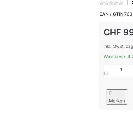
EAN / GTIN
763
CHF 99
inkl. MwSt. zzg
Wird bestellt 
Stk.
Merken