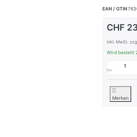
EAN / GTIN
763
CHF 2
inkl. MwSt. zzg
Wird bestellt 
Stk.
Merken