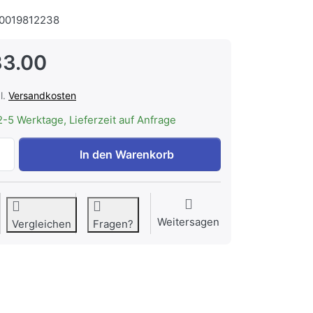
0019812238
33.00
l.
Versandkosten
2-5 Werktage, Lieferzeit auf Anfrage
WESCO HR ø 150/125/125 mm, Hosenrohr / 45° zu CHF 233
In den Warenkorb
Weitersagen
Vergleichen
Fragen?