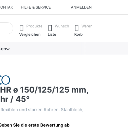
KONTAKT
HILFE & SERVICE
ANMELDEN
isch erste Ergebnisse. Drücken Sie die Eingabetaste, um alle 
Produkte
Wunsch
Waren
Vergleichen
Liste
Korb
ken
R ø 150/125/125 mm,
hr / 45°
flexiblen und starren Rohren. Stahlblech,
Geben Sie die erste Bewertung ab