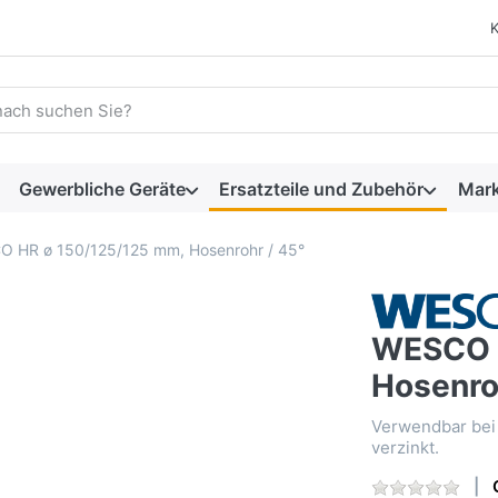
 einen Suchbegriff ein. Während Sie tippen, erscheinen automat
Gewerbliche Geräte
Ersatzteile und Zubehör
Mar
 HR ø 150/125/125 mm, Hosenrohr / 45°
WESCO H
Hosenro
Verwendbar bei 
verzinkt.