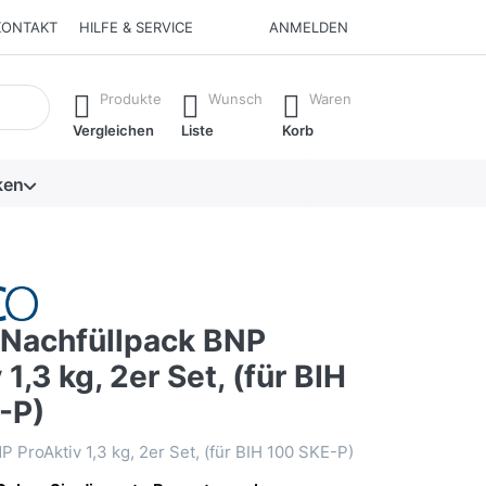
KONTAKT
HILFE & SERVICE
ANMELDEN
isch erste Ergebnisse. Drücken Sie die Eingabetaste, um alle 
Produkte
Wunsch
Waren
Vergleichen
Liste
Korb
ken
Nachfüllpack BNP
 1,3 kg, 2er Set, (für BIH
-P)
 ProAktiv 1,3 kg, 2er Set, (für BIH 100 SKE-P)