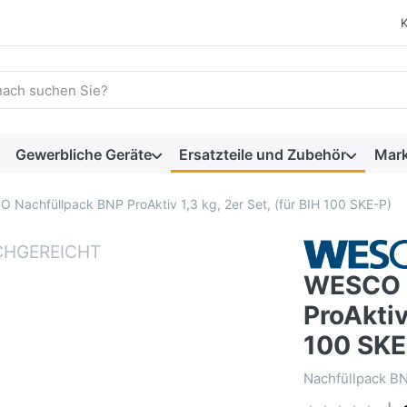
 einen Suchbegriff ein. Während Sie tippen, erscheinen automat
Gewerbliche Geräte
Ersatzteile und Zubehör
Mar
 Nachfüllpack BNP ProAktiv 1,3 kg, 2er Set, (für BIH 100 SKE-P)
WESCO 
ProAktiv
100 SKE
Nachfüllpack BNP