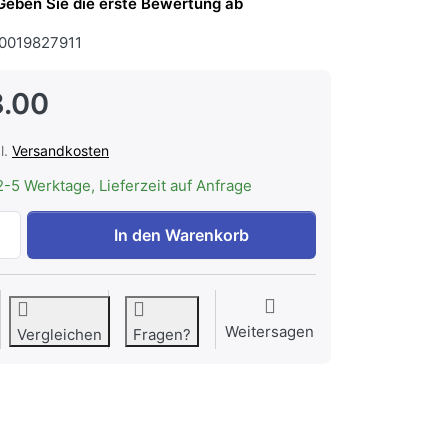
Geben Sie die erste Bewertung ab
0019827911
.00
l.
Versandkosten
2-5 Werktage, Lieferzeit auf Anfrage
WESCO Nachfüllpack BNP ProAktiv 1,3 kg, 2er Set, (für BIH
In den Warenkorb
Weitersagen
Vergleichen
Fragen?