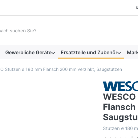
 einen Suchbegriff ein. Während Sie tippen, erscheinen automat
Gewerbliche Geräte
Ersatzteile und Zubehör
Mar
 Stutzen ø 180 mm Flansch 200 mm verzinkt, Saugstutzen
WESCO 
Flansch
Saugstu
Stutzen ø 180 