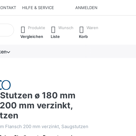
KONTAKT
HILFE & SERVICE
ANMELDEN
isch erste Ergebnisse. Drücken Sie die Eingabetaste, um alle 
Produkte
Wunsch
Waren
Vergleichen
Liste
Korb
ken
Stutzen ø 180 mm
 200 mm verzinkt,
tzen
mm Flansch 200 mm verzinkt, Saugstutzen