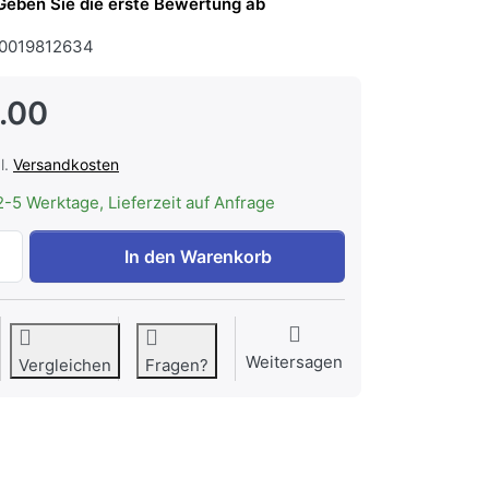
Geben Sie die erste Bewertung ab
0019812634
.00
l.
Versandkosten
2-5 Werktage, Lieferzeit auf Anfrage
WESCO Stutzen ø 180 mm Flansch 200 mm verzinkt, Saugst
In den Warenkorb
Weitersagen
Vergleichen
Fragen?