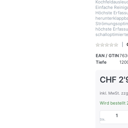
Kochfeldausleu
Einfache Reini
Höchste Erfass
herunterklappba
Strömungsoptimi
höchste Erfassu
schalloptimierte
EAN / GTIN
763
Tiefe
120
CHF 2'
inkl. MwSt. zzg
Wird bestellt 
Stk.