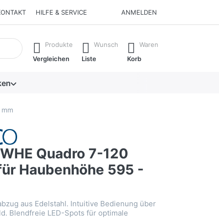
KONTAKT
HILFE & SERVICE
ANMELDEN
isch erste Ergebnisse. Drücken Sie die Eingabetaste, um alle 
Produkte
Wunsch
Waren
Vergleichen
Liste
Korb
ken
5 mm
WHE Quadro 7-120
 für Haubenhöhe 595 -
abzug aus Edelstahl. Intuitive Bedienung über
d. Blendfreie LED-Spots für optimale