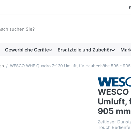
 einen Suchbegriff ein. Während Sie tippen, erscheinen automat
Gewerbliche Geräte
Ersatzteile und Zubehör
Mar
en
WESCO WHE Quadro 7-120 Umluft, für Haubenhöhe 595 - 90
WESCO 
Umluft,
905 mm
Zeitloser Dunst
Touch Bedienfel