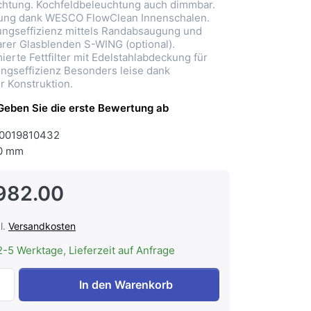
chtung. Kochfeldbeleuchtung auch dimmbar.
gung dank WESCO FlowClean Innenschalen.
ungseffizienz mittels Randabsaugung und
rer Glasblenden S-WING (optional).
erte Fettfilter mit Edelstahlabdeckung für
ngseffizienz Besonders leise dank
r Konstruktion.
Geben Sie die erste Bewertung ab
0019810432
0 mm
982.00
l.
Versandkosten
2-5 Werktage, Lieferzeit auf Anfrage
WESCO WHE Quadro 7-120 Umluft, für Haubenhöhe 595 - 9
In den Warenkorb