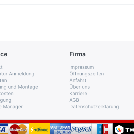
ice
Firma
kt
Impressum
atur Anmeldung
Öffnungszeiten
ten
Anfahrt
rung und Montage
Über uns
kosten
Karriere
rgung
AGB
e Manager
Datenschutzerklärung