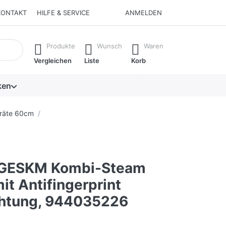
KONTAKT
HILFE & SERVICE
ANMELDEN
isch erste Ergebnisse. Drücken Sie die Eingabetaste, um alle 
Produkte
Wunsch
Waren
Vergleichen
Liste
Korb
ken
räte 60cm
GESKM Kombi-Steam
t Antifingerprint
htung, 944035226