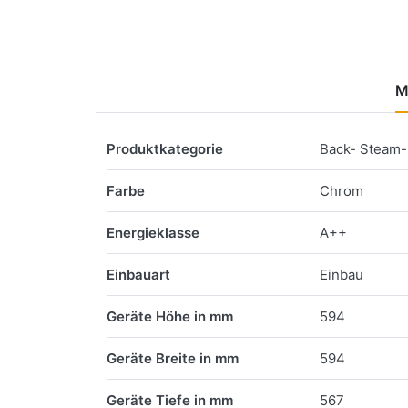
M
Merkmale
Produktkategorie
Back- Steam-
Farbe
Chrom
Energieklasse
A++
Einbauart
Einbau
Geräte Höhe in mm
594
Geräte Breite in mm
594
Geräte Tiefe in mm
567