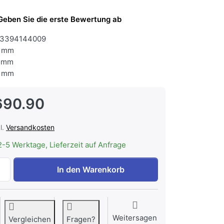
Geben Sie die erste Bewertung ab
3394144009
 mm
 mm
 mm
690.90
l.
Versandkosten
2-5 Werktage, Lieferzeit auf Anfrage
AEG BOGESKM Kombi-Steam Chrom mit Antifingerprint Bes
In den Warenkorb
Weitersagen
Vergleichen
Fragen?