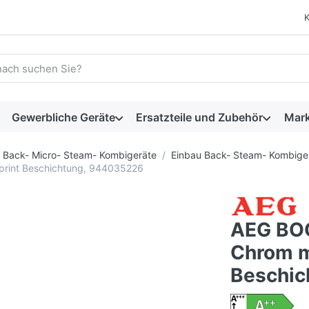
 einen Suchbegriff ein. Während Sie tippen, erscheinen automat
Gewerbliche Geräte
Ersatzteile und Zubehör
Mar
Back- Micro- Steam- Kombigeräte
Einbau Back- Steam- Kombige
print Beschichtung, 944035226
AEG BO
Chrom mi
Beschic