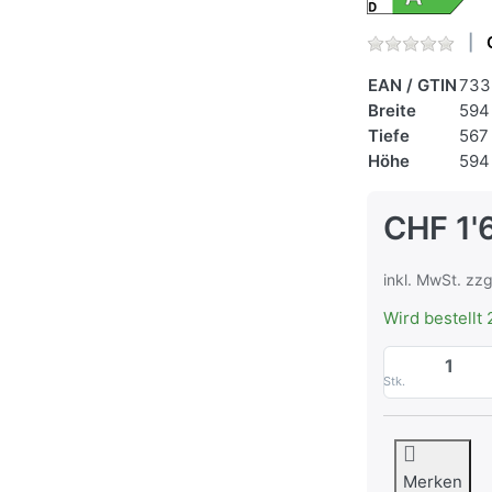
EAN / GTIN
733
Breite
594
Tiefe
567
Höhe
594
CHF 1'
inkl. MwSt. zzg
Wird bestellt 
Stk.
Merken