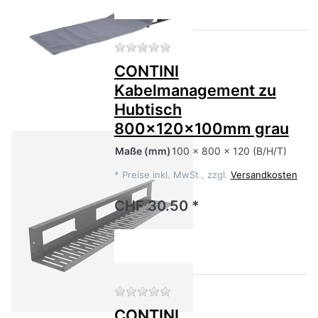
Zu diesem Produkt liegen no
CONTINI
Kabelmanagement zu
Hubtisch
800x120x100mm grau
Maße
(mm)
100 x 800 x 120 (B/H/T)
*
Preise inkl. MwSt., zzgl.
Versandkosten
CHF 30.50 *
Zu diesem Produkt liegen no
CONTINI