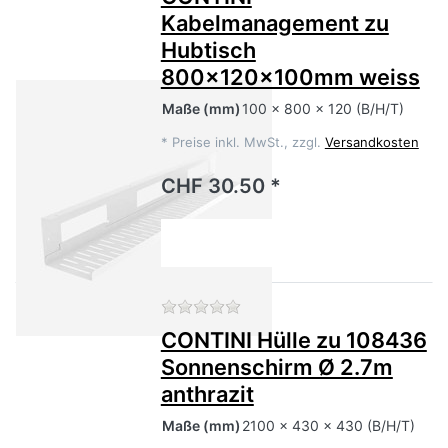
Kabelmanagement zu
Hubtisch
800x120x100mm weiss
Maße
(mm)
100 x 800 x 120 (B/H/T)
*
Preise inkl. MwSt., zzgl.
Versandkosten
CHF 30.50 *
Zu diesem Produkt liegen no
CONTINI Hülle zu 108436
Sonnenschirm Ø 2.7m
anthrazit
Maße
(mm)
2100 x 430 x 430 (B/H/T)