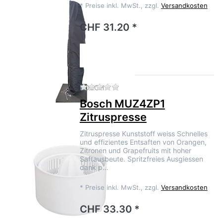
*
Preise inkl. MwSt., zzgl.
Versandkosten
CHF 31.20 *
Zu diesem Produkt liegen no
BOSCH
Bosch MUZ4ZP1
Zitruspresse
Zitruspresse Kunststoff weiss Schnelles
und effizientes Entsaften von Orangen,
Zitronen und Grapefruits mit hoher
Saftausbeute. Spritzfreies Ausgiessen
dank p…
*
Preise inkl. MwSt., zzgl.
Versandkosten
CHF 33.30 *