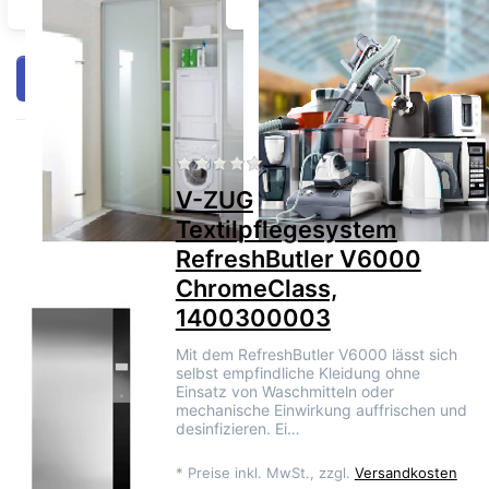
Waschen/Trocknen
Kleingeräte
Filtern & Sortieren
Zu diesem Produkt liegen no
V-ZUG
V-ZUG
Textilpflegesystem
RefreshButler V6000
ChromeClass,
1400300003
Mit dem RefreshButler V6000 lässt sich
selbst empfindliche Kleidung ohne
Einsatz von Waschmitteln oder
mechanische Einwirkung auffrischen und
desinfizieren. Ei…
*
Preise inkl. MwSt., zzgl.
Versandkosten