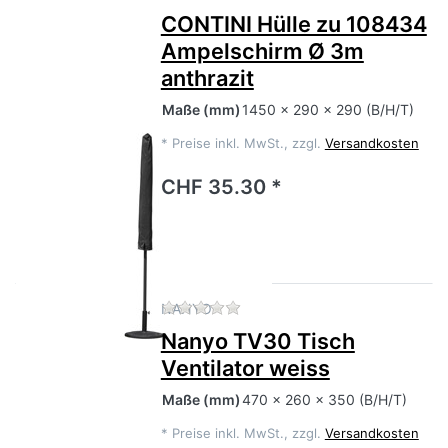
CONTINI Hülle zu 108434
Ampelschirm Ø 3m
anthrazit
Maße
(mm)
1450 x 290 x 290 (B/H/T)
*
Preise inkl. MwSt., zzgl.
Versandkosten
CHF 35.30 *
Zu diesem Produkt liegen no
NANYO
Nanyo TV30 Tisch
Ventilator weiss
Maße
(mm)
470 x 260 x 350 (B/H/T)
*
Preise inkl. MwSt., zzgl.
Versandkosten