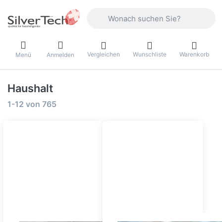
Geben Sie einen Suchbegriff ein. Währ
Vergleichen
Wunschliste
Warenkorb
Menü
Anmelden
Haushalt
Suchergebnisse:
1-12
von
765