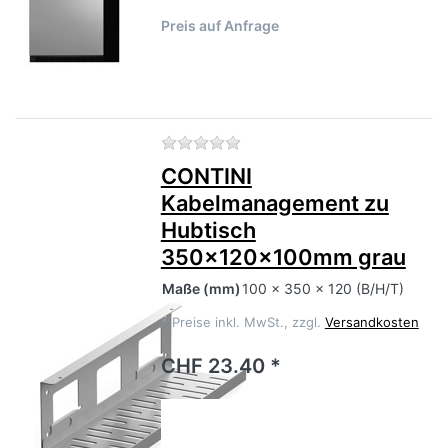
Preis auf Anfrage
Zu diesem Produkt liegen no
CONTINI
Kabelmanagement zu
Hubtisch
350x120x100mm grau
Maße
(mm)
100 x 350 x 120 (B/H/T)
*
Preise inkl. MwSt., zzgl.
Versandkosten
CHF 23.40 *