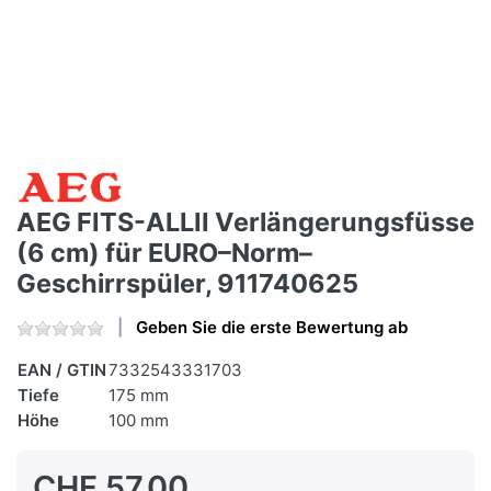
AEG FITS-ALLII Verlängerungsfüsse
(6 cm) für EURO–Norm–
Geschirrspüler, 911740625
Geben Sie die erste Bewertung ab
EAN / GTIN
7332543331703
Tiefe
175 mm
Höhe
100 mm
CHF 57.00