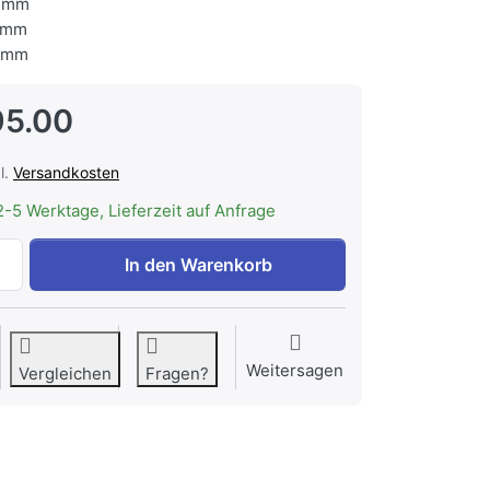
 mm
 mm
 mm
95.00
l.
Versandkosten
2-5 Werktage, Lieferzeit auf Anfrage
AEG M1WYHPE3 Sockelschublade, 902980486 zu CHF 395.
In den Warenkorb
Weitersagen
Vergleichen
Fragen?