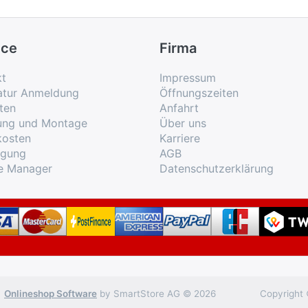
ice
Firma
kt
Impressum
atur Anmeldung
Öffnungszeiten
ten
Anfahrt
rung und Montage
Über uns
kosten
Karriere
rgung
AGB
e Manager
Datenschutzerklärung
Onlineshop Software
by SmartStore AG © 2026
Copyright