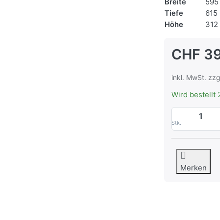
Breite
595
Tiefe
615
Höhe
312
CHF 3
inkl. MwSt. zzg
Wird bestellt 
Stk.
Merken