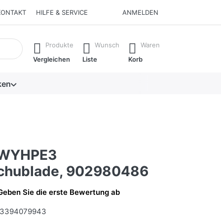
KONTAKT
HILFE & SERVICE
ANMELDEN
isch erste Ergebnisse. Drücken Sie die Eingabetaste, um alle 
Produkte
Wunsch
Waren
Vergleichen
Liste
Korb
ken
1WYHPE3
chublade, 902980486
Geben Sie die erste Bewertung ab
3394079943