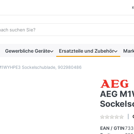
 einen Suchbegriff ein. Während Sie tippen, erscheinen automat
Gewerbliche Geräte
Ersatzteile und Zubehör
Mar
M1WYHPE3 Sockelschublade, 902980486
AEG M
Sockels
EAN / GTIN
733