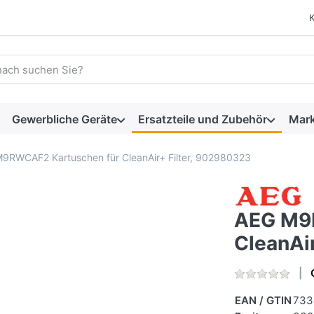
 einen Suchbegriff ein. Während Sie tippen, erscheinen automat
Gewerbliche Geräte
Ersatzteile und Zubehör
Mar
9RWCAF2 Kartuschen für CleanAir+ Filter, 902980323
AEG M9
CleanAi
EAN / GTIN
733