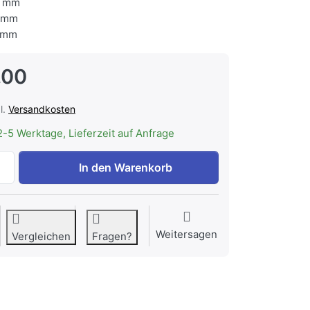
 mm
 mm
 mm
.00
l.
Versandkosten
2-5 Werktage, Lieferzeit auf Anfrage
AEG M9RWCAF2 Kartuschen für CleanAir+ Filter, 90298032
In den Warenkorb
Weitersagen
Vergleichen
Fragen?