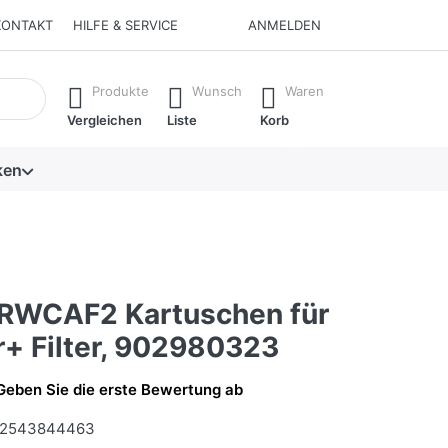
KONTAKT
HILFE & SERVICE
ANMELDEN
isch erste Ergebnisse. Drücken Sie die Eingabetaste, um alle 
Produkte
Wunsch
Waren
Vergleichen
Liste
Korb
ken
RWCAF2 Kartuschen für
r+ Filter, 902980323
Geben Sie die erste Bewertung ab
2543844463