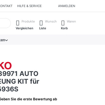
KONTAKT
HILFE & SERVICE
ANMELDEN
isch erste Ergebnisse. Drücken Sie die Eingabetaste, um alle 
Produkte
Wunsch
Waren
Vergleichen
Liste
Korb
ken
89971 AUTO
UNG KIT für
5936S
Geben Sie die erste Bewertung ab