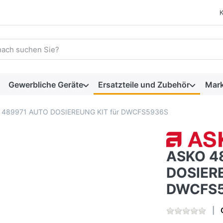
 einen Suchbegriff ein. Während Sie tippen, erscheinen automat
Gewerbliche Geräte
Ersatzteile und Zubehör
Mar
 489971 AUTO DOSIEREUNG KIT für DWCFS5936S
ASKO 4
DOSIERE
DWCFS