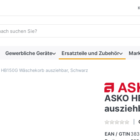
 einen Suchbegriff ein. Während Sie tippen, erscheinen automat
Gewerbliche Geräte
Ersatzteile und Zubehör
Mar
HB150G Wäschekorb ausziehbar, Schwarz
ASKO H
auszieh
EAN / GTIN
383