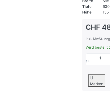
Breite
595
Tiefe
630
Höhe
155
CHF 4
inkl. MwSt. zzg
Wird bestellt 
Stk.
Merken