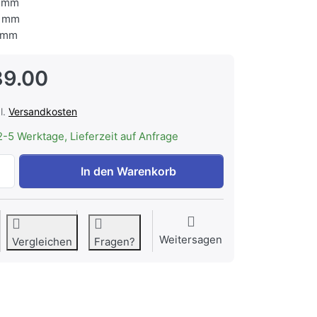
 mm
 mm
 mm
89.00
l.
Versandkosten
2-5 Werktage, Lieferzeit auf Anfrage
ASKO HB150G Wäschekorb ausziehbar, Schwarz zu CHF 489
In den Warenkorb
Weitersagen
Vergleichen
Fragen?