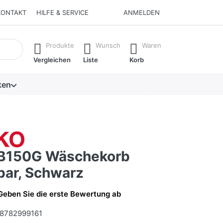
KONTAKT
HILFE & SERVICE
ANMELDEN
isch erste Ergebnisse. Drücken Sie die Eingabetaste, um alle 
Produkte
Wunsch
Waren
Vergleichen
Liste
Korb
ken
B150G Wäschekorb
bar, Schwarz
Geben Sie die erste Bewertung ab
8782999161