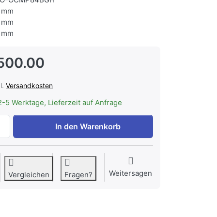
 mm
 mm
 mm
500.00
l.
Versandkosten
2-5 Werktage, Lieferzeit auf Anfrage
ASKO OCMP84BGH Combi Mikrowelle Pyrolyse EXCLUSIVE 
In den Warenkorb
Weitersagen
Vergleichen
Fragen?