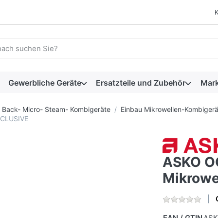
 einen Suchbegriff ein. Während Sie tippen, erscheinen automat
Gewerbliche Geräte
Ersatzteile und Zubehör
Mar
Back- Micro- Steam- Kombigeräte
Einbau Mikrowellen-Kombiger
XCLUSIVE
ASKO O
Mikrowe
EAN / GTIN
AS