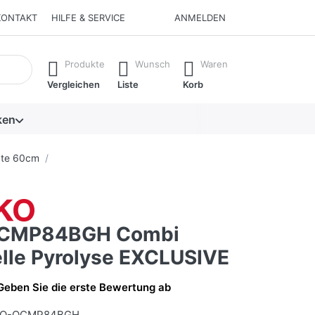
KONTAKT
HILFE & SERVICE
ANMELDEN
isch erste Ergebnisse. Drücken Sie die Eingabetaste, um alle 
Produkte
Wunsch
Waren
Vergleichen
Liste
Korb
ken
äte 60cm
CMP84BGH Combi
lle Pyrolyse EXCLUSIVE
Geben Sie die erste Bewertung ab
KO-OCMP84BGH