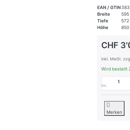
EAN / GTIN
383
Breite
595
Tiefe
572
Höhe
850
CHF 3'
inkl. MwSt. zzg
Wird bestellt 
Stk.
Merken