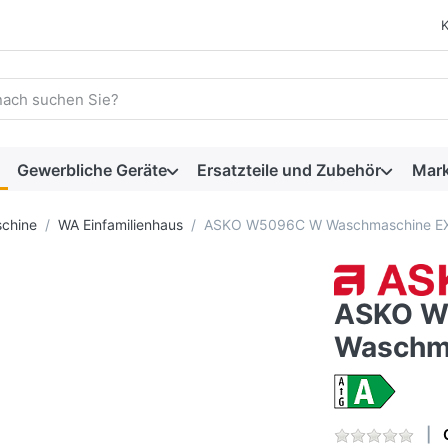
 einen Suchbegriff ein. Während Sie tippen, erscheinen automat
Gewerbliche Geräte
Ersatzteile und Zubehör
Mar
chine
WA Einfamilienhaus
ASKO W5096C W Waschmaschine E
ASKO W
Waschm