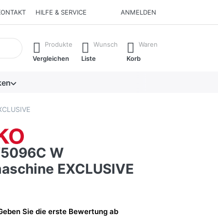
KONTAKT
HILFE & SERVICE
ANMELDEN
isch erste Ergebnisse. Drücken Sie die Eingabetaste, um alle 
Produkte
Wunsch
Waren
Vergleichen
Liste
Korb
ken
XCLUSIVE
5096C W
aschine EXCLUSIVE
Geben Sie die erste Bewertung ab