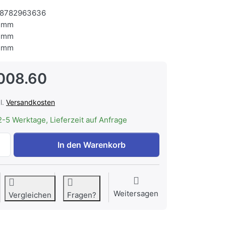
8782963636
 mm
 mm
 mm
008.60
l.
Versandkosten
2-5 Werktage, Lieferzeit auf Anfrage
ASKO W5096C W Waschmaschine EXCLUSIVE zu CHF 3'008.
In den Warenkorb
Weitersagen
Vergleichen
Fragen?