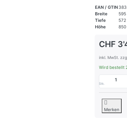
EAN / GTIN
383
Breite
595
Tiefe
572
Höhe
850
CHF 3'
inkl. MwSt. zzg
Wird bestellt 
Stk.
Merken