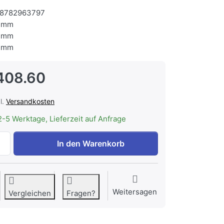
8782963797
 mm
 mm
 mm
408.60
l.
Versandkosten
2-5 Werktage, Lieferzeit auf Anfrage
ASKO W5096R G Waschmaschine EXCLUSIVE zu CHF 3'408.
In den Warenkorb
Weitersagen
Vergleichen
Fragen?