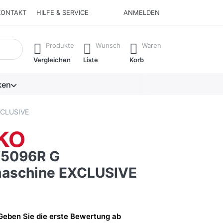
KONTAKT
HILFE & SERVICE
ANMELDEN
isch erste Ergebnisse. Drücken Sie die Eingabetaste, um alle 
Produkte
Wunsch
Waren
Vergleichen
Liste
Korb
ken
XCLUSIVE
5096R G
aschine EXCLUSIVE
Geben Sie die erste Bewertung ab