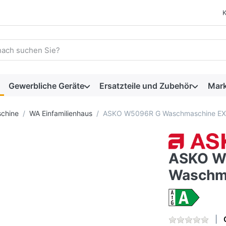
 einen Suchbegriff ein. Während Sie tippen, erscheinen automat
Gewerbliche Geräte
Ersatzteile und Zubehör
Mar
chine
WA Einfamilienhaus
ASKO W5096R G Waschmaschine E
ASKO W
Waschm