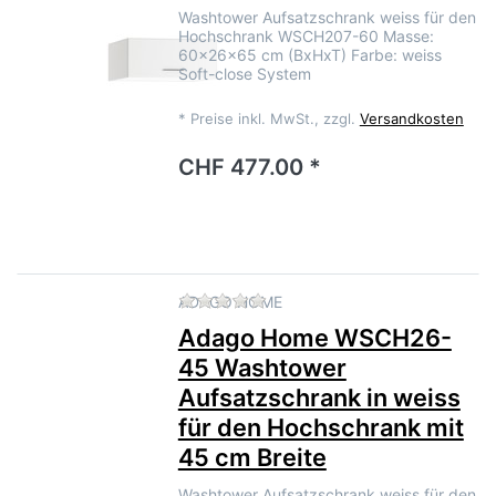
Washtower Aufsatzschrank weiss für den
Hochschrank WSCH207-60 Masse:
60x26x65 cm (BxHxT) Farbe: weiss
Soft-close System
*
Preise inkl. MwSt., zzgl.
Versandkosten
CHF 477.00 *
Zu diesem Produkt liegen no
ADAGO HOME
Adago Home WSCH26-
45 Washtower
Aufsatzschrank in weiss
für den Hochschrank mit
45 cm Breite
Washtower Aufsatzschrank weiss für den