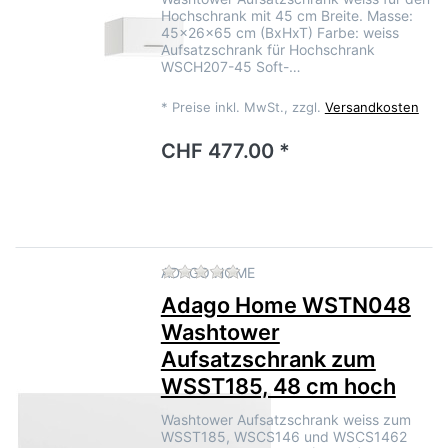
Hochschrank mit 45 cm Breite. Masse:
45x26x65 cm (BxHxT) Farbe: weiss
Aufsatzschrank für Hochschrank
WSCH207-45 Soft-…
*
Preise inkl. MwSt., zzgl.
Versandkosten
CHF 477.00 *
Zu diesem Produkt liegen no
ADAGO HOME
Adago Home WSTN048
Washtower
Aufsatzschrank zum
WSST185, 48 cm hoch
Washtower Aufsatzschrank weiss zum
WSST185, WSCS146 und WSCS1462