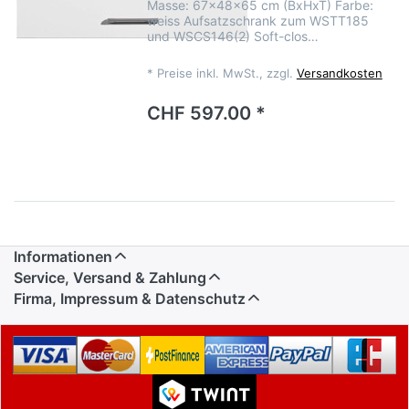
Masse: 67x48x65 cm (BxHxT) Farbe:
weiss Aufsatzschrank zum WSTT185
und WSCS146(2) Soft-clos…
*
Preise inkl. MwSt., zzgl.
Versandkosten
CHF 597.00 *
Informationen
Service, Versand & Zahlung
Firma, Impressum & Datenschutz