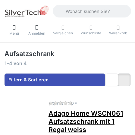
Geben Sie einen Suchbegriff ein. Währ
Vergleichen
Wunschliste
Warenkorb
Menü
Anmelden
Aufsatzschrank
Suchergebnisse:
1-4
von
4
Filtern & Sortieren
Zu diesem Produkt liegen no
ADAGO HOME
Adago Home WSCN061
Aufsatzschrank mit 1
Regal weiss