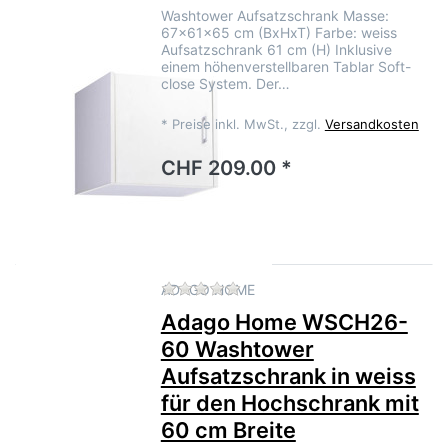
Washtower Aufsatzschrank Masse:
67x61x65 cm (BxHxT) Farbe: weiss
Aufsatzschrank 61 cm (H) Inklusive
einem höhenverstellbaren Tablar Soft-
close System. Der…
*
Preise inkl. MwSt., zzgl.
Versandkosten
CHF 209.00 *
Zu diesem Produkt liegen no
ADAGO HOME
Adago Home WSCH26-
60 Washtower
Aufsatzschrank in weiss
für den Hochschrank mit
60 cm Breite