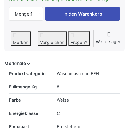
Beko TR328 Wäschetrockner TR328, 8kg,
Menge:
1
In den Warenkorb
Weitersagen
Merken
Vergleichen
Fragen?
Merkmale
Merkmale
Produktkategorie
Waschmaschine EFH
Füllmenge Kg
8
Farbe
Weiss
Energieklasse
C
Einbauart
Freistehend