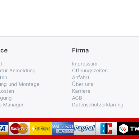
ice
Firma
kt
Impressum
atur Anmeldung
Öffnungszeiten
ten
Anfahrt
rung und Montage
Über uns
kosten
Karriere
rgung
AGB
e Manager
Datenschutzerklärung