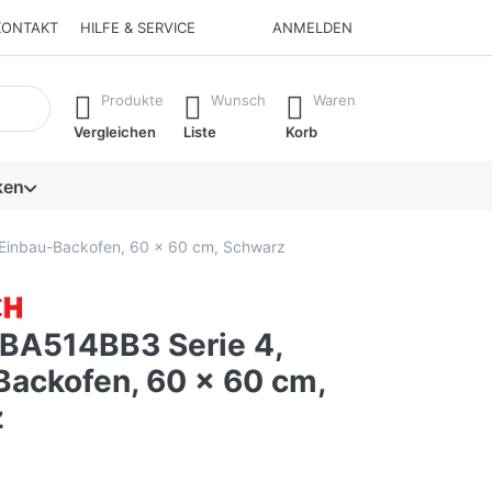
KONTAKT
HILFE & SERVICE
ANMELDEN
isch erste Ergebnisse. Drücken Sie die Eingabetaste, um alle 
Produkte
Wunsch
Waren
Vergleichen
Liste
Korb
ken
Einbau-Backofen, 60 x 60 cm, Schwarz
BA514BB3 Serie 4,
Backofen, 60 x 60 cm,
z