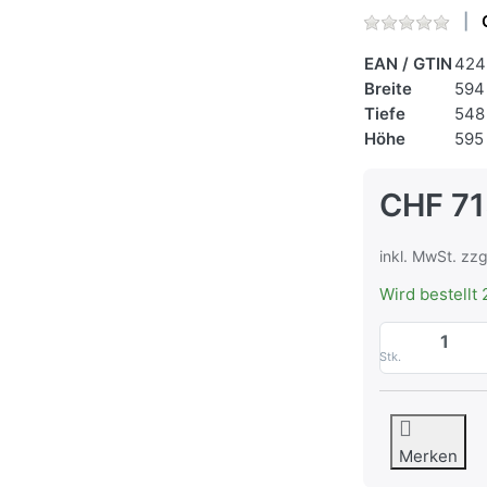
EAN / GTIN
424
Breite
594
Tiefe
548
Höhe
595
CHF 71
inkl. MwSt. zzg
Wird bestellt 
Stk.
Merken