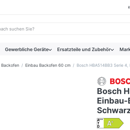
 einen Suchbegriff ein. Während Sie tippen, erscheinen automat
Gewerbliche Geräte
Ersatzteile und Zubehör
Mar
Backofen
Einbau Backofen 60 cm
Bosch HBA514BB3 Serie 4, 
Bosch H
Einbau-
Schwar