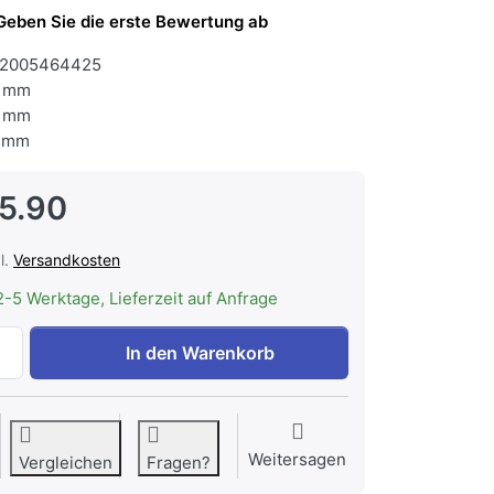
Geben Sie die erste Bewertung ab
2005464425
 mm
 mm
 mm
5.90
l.
Versandkosten
2-5 Werktage, Lieferzeit auf Anfrage
Bosch HBA514BB3 Serie 4, Einbau-Backofen, 60 x 60 cm, 
In den Warenkorb
Weitersagen
Vergleichen
Fragen?