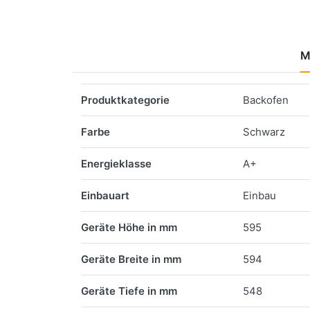
M
Merkmale
Produktkategorie
Backofen
Farbe
Schwarz
Energieklasse
A+
Einbauart
Einbau
Geräte Höhe in mm
595
Geräte Breite in mm
594
Geräte Tiefe in mm
548