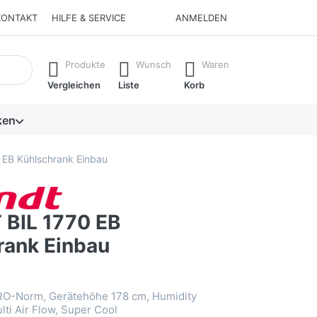
KONTAKT
HILFE & SERVICE
ANMELDEN
isch erste Ergebnisse. Drücken Sie die Eingabetaste, um alle 
Produkte
Wunsch
Waren
Vergleichen
Liste
Korb
ken
EB Kühlschrank Einbau
BIL 1770 EB
rank Einbau
URO-Norm, Gerätehöhe 178 cm, Humidity
lti Air Flow, Super Cool