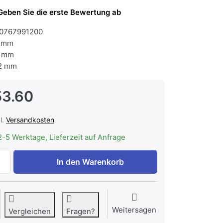
Geben Sie die erste Bewertung ab
0767991200
 mm
 mm
2 mm
53.60
l.
Versandkosten
2-5 Werktage, Lieferzeit auf Anfrage
BRANDT BIL 1770 EB Kühlschrank Einbau zu CHF 953.60, M
In den Warenkorb
Weitersagen
Vergleichen
Fragen?