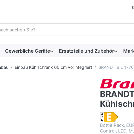
 einen Suchbegriff ein. Während Sie tippen, erscheinen automat
Gewerbliche Geräte
Ersatzteile und Zubehör
Mar
nbau
Einbau Kühlschrank 60 cm vollintegriert
BRANDT BIL 1770 
BRANDT 
Kühlsch
Bottle Rack, E
Control, LED, Mu