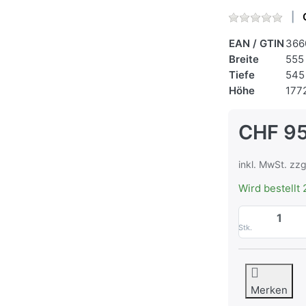
EAN / GTIN
366
Breite
555
Tiefe
545
Höhe
177
CHF 9
inkl. MwSt. zzg
Wird bestellt 
Stk.
Merken