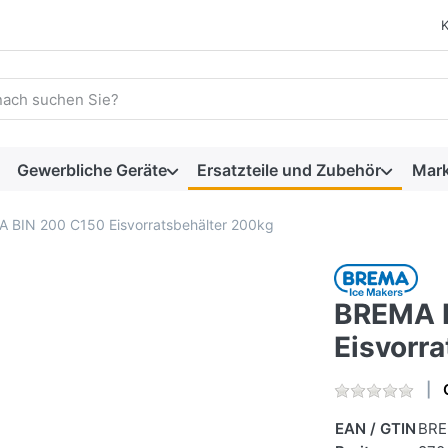
 einen Suchbegriff ein. Während Sie tippen, erscheinen automat
Gewerbliche Geräte
Ersatzteile und Zubehör
Mar
 BIN 200 C150 Eisvorratsbehälter 200kg
BREMA 
Eisvorr
EAN / GTIN
BRE