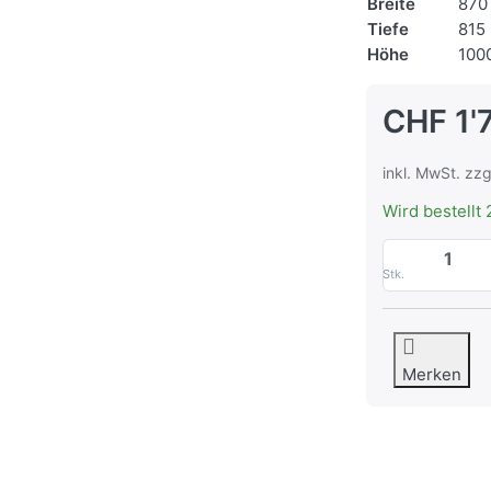
Breite
870
Tiefe
815
Höhe
100
CHF 1'
inkl. MwSt. zzg
Wird bestellt 
Stk.
Merken