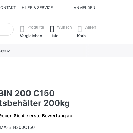
KONTAKT
HILFE & SERVICE
ANMELDEN
isch erste Ergebnisse. Drücken Sie die Eingabetaste, um alle 
Produkte
Wunsch
Waren
Vergleichen
Liste
Korb
ken
BIN 200 C150
atsbehälter 200kg
Geben Sie die erste Bewertung ab
MA-BIN200C150