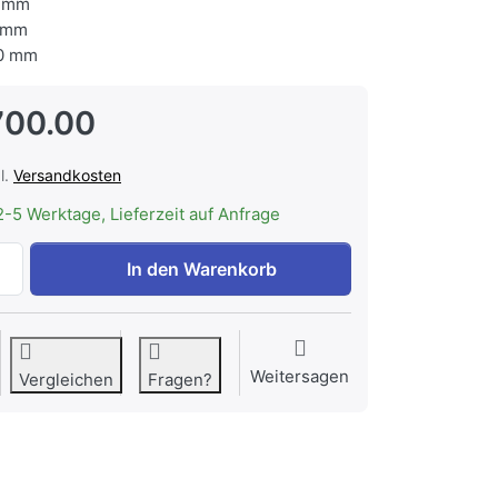
 mm
 mm
0 mm
700.00
l.
Versandkosten
2-5 Werktage, Lieferzeit auf Anfrage
BREMA BIN 200 C150 Eisvorratsbehälter 200kg zu CHF 1'70
In den Warenkorb
Weitersagen
Vergleichen
Fragen?