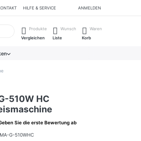
KONTAKT
HILFE & SERVICE
ANMELDEN
isch erste Ergebnisse. Drücken Sie die Eingabetaste, um alle 
Produkte
Wunsch
Waren
Vergleichen
Liste
Korb
ken
ne
G-510W HC
eismaschine
Geben Sie die erste Bewertung ab
MA-G-510WHC