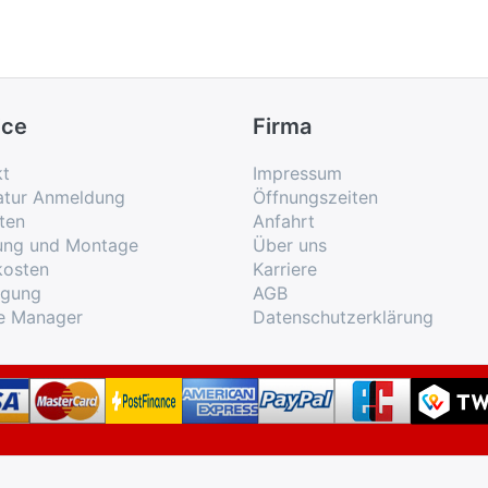
ice
Firma
kt
Impressum
atur Anmeldung
Öffnungszeiten
ten
Anfahrt
rung und Montage
Über uns
kosten
Karriere
rgung
AGB
e Manager
Datenschutzerklärung