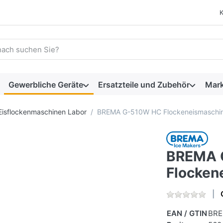
 einen Suchbegriff ein. Während Sie tippen, erscheinen automat
Gewerbliche Geräte
Ersatzteile und Zubehör
Mar
Eisflockenmaschinen Labor
BREMA G-510W HC Flockeneismaschi
BREMA 
Flocken
EAN / GTIN
BRE