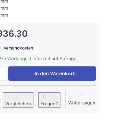
 mm
 mm
 mm
936.30
l.
Versandkosten
2-5 Werktage, Lieferzeit auf Anfrage
BREMA G-510W HC Flockeneismaschine zu CHF 7'936.30, 
In den Warenkorb
Weitersagen
Vergleichen
Fragen?