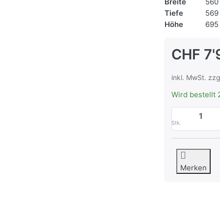
Breite
560
Tiefe
569
Höhe
695
CHF 7'
inkl. MwSt. zzg
Wird bestellt 
Stk.
Merken