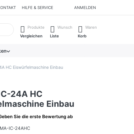
KONTAKT
HILFE & SERVICE
ANMELDEN
isch erste Ergebnisse. Drücken Sie die Eingabetaste, um alle 
Produkte
Wunsch
Waren
Vergleichen
Liste
Korb
ken
A HC Eiswürfelmaschine Einbau
IC-24A HC
elmaschine Einbau
Geben Sie die erste Bewertung ab
MA-IC-24AHC