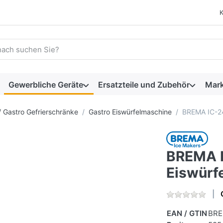
 einen Suchbegriff ein. Während Sie tippen, erscheinen automat
Gewerbliche Geräte
Ersatzteile und Zubehör
Mar
/ Gastro Gefrierschränke
Gastro Eiswürfelmaschine
BREMA IC-24
BREMA 
Eiswürf
EAN / GTIN
BRE