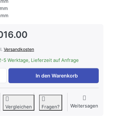
 mm
 mm
 mm
016.00
l.
Versandkosten
2-5 Werktage, Lieferzeit auf Anfrage
BREMA IC-24A HC Eiswürfelmaschine Einbau zu CHF 3'016.
In den Warenkorb
Weitersagen
Vergleichen
Fragen?