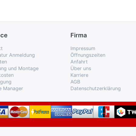
ice
Firma
kt
Impressum
atur Anmeldung
Öffnungszeiten
ten
Anfahrt
rung und Montage
Über uns
kosten
Karriere
rgung
AGB
e Manager
Datenschutzerklärung