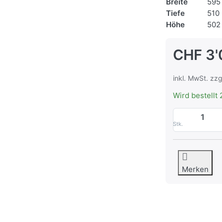
Breite
595
Tiefe
510
Höhe
502
CHF 3'
inkl. MwSt. zzg
Wird bestellt 
Stk.
Merken