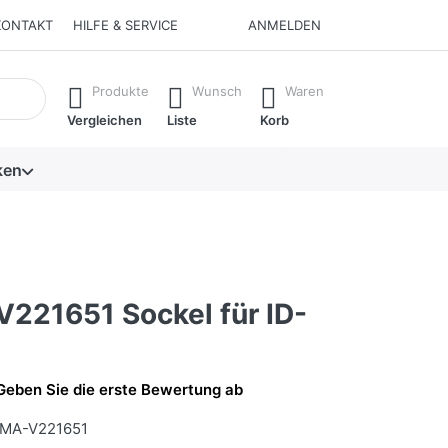
KONTAKT
HILFE & SERVICE
ANMELDEN
isch erste Ergebnisse. Drücken Sie die Eingabetaste, um alle 
Produkte
Wunsch
Waren
Vergleichen
Liste
Korb
ken
221651 Sockel für ID-
Geben Sie die erste Bewertung ab
MA-V221651