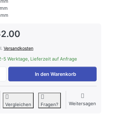
 mm
 mm
 mm
2.00
l.
Versandkosten
2-5 Werktage, Lieferzeit auf Anfrage
BREMA V221651 Sockel für ID-70 zu CHF 762.00, Menge 1.
In den Warenkorb
Weitersagen
Vergleichen
Fragen?