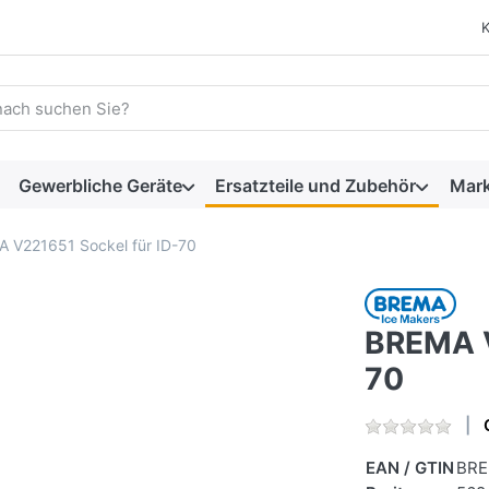
 einen Suchbegriff ein. Während Sie tippen, erscheinen automat
Gewerbliche Geräte
Ersatzteile und Zubehör
Mar
 V221651 Sockel für ID-70
BREMA V
70
EAN / GTIN
BRE