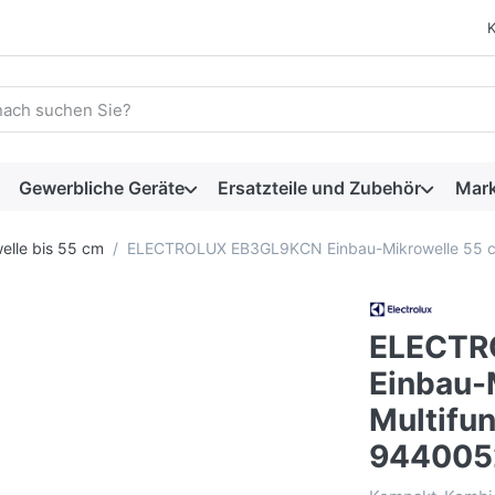
 einen Suchbegriff ein. Während Sie tippen, erscheinen automat
Gewerbliche Geräte
Ersatzteile und Zubehör
Mar
elle bis 55 cm
ELECTROLUX EB3GL9KCN Einbau-Mikrowelle 55 cm
ELECTR
Einbau-
Multifu
944005