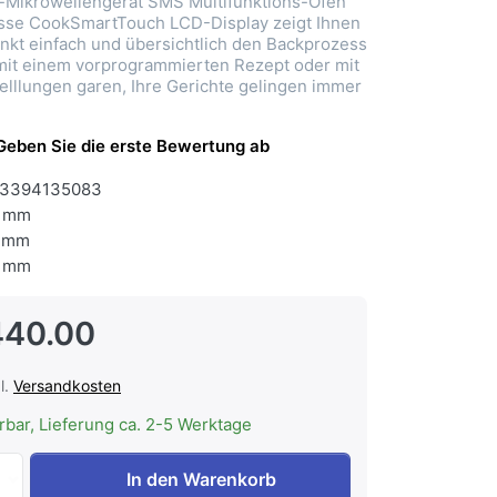
Mikrowellengerät SMS Multifunktions-Ofen
sse CookSmartTouch LCD-Display zeigt Ihnen
nkt einfach und übersichtlich den Backprozess
 mit einem vorprogrammierten Rezept oder mit
elllungen garen, Ihre Gerichte gelingen immer
Geben Sie die erste Bewertung ab
3394135083
 mm
 mm
 mm
440.00
l.
Versandkosten
erbar, Lieferung ca. 2-5 Werktage
ELECTROLUX EB3GL9KCN Einbau-Mikrowelle 55 cm Multifu
In den Warenkorb