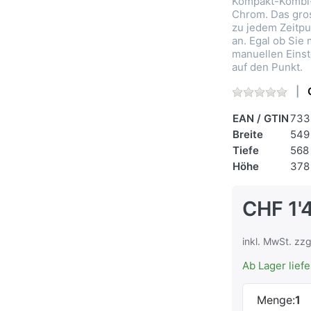
Kompakt-Kombi-
Chrom. Das gro
zu jedem Zeitpu
an. Egal ob Sie
manuellen Einst
auf den Punkt.
EAN / GTIN
733
Breite
549
Tiefe
568
Höhe
378
CHF 1'
inkl. MwSt. zzg
Ab Lager lief
Menge:
1