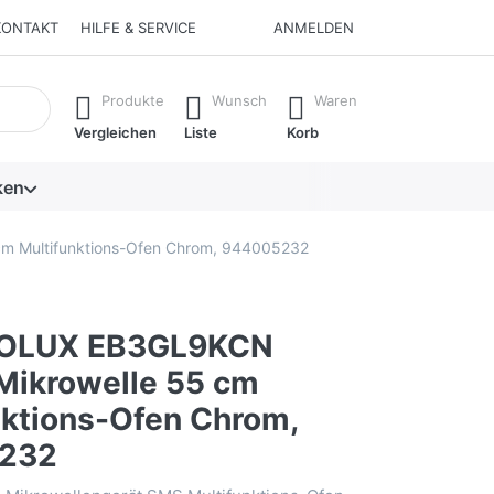
KONTAKT
HILFE & SERVICE
ANMELDEN
isch erste Ergebnisse. Drücken Sie die Eingabetaste, um alle 
Produkte
Wunsch
Waren
Vergleichen
Liste
Korb
ken
 Multifunktions-Ofen Chrom, 944005232
OLUX EB3GL9KCN
Mikrowelle 55 cm
nktions-Ofen Chrom,
232