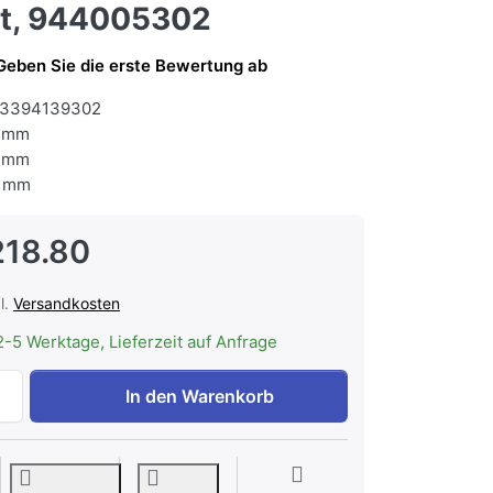
ft, 944005302
Geben Sie die erste Bewertung ab
3394139302
 mm
 mm
 mm
218.80
l.
Versandkosten
2-5 Werktage, Lieferzeit auf Anfrage
Electrolux EB4GL90KSP Kompakt-Kombi-Mikrowellengerät S
In den Warenkorb