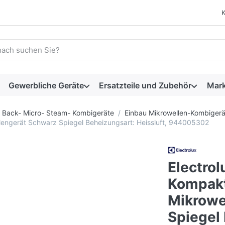
 einen Suchbegriff ein. Während Sie tippen, erscheinen automat
Gewerbliche Geräte
Ersatzteile und Zubehör
Mar
Back- Micro- Steam- Kombigeräte
Einbau Mikrowellen-Kombiger
ngerät Schwarz Spiegel Beheizungsart: Heissluft, 944005302
Electro
Kompak
Mikrowe
Spiegel