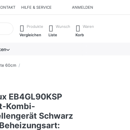
KONTAKT
HILFE & SERVICE
ANMELDEN
isch erste Ergebnisse. Drücken Sie die Eingabetaste, um alle 
Produkte
Wunsch
Waren
Vergleichen
Liste
Korb
ken
äte 60cm
lux EB4GL90KSP
t-Kombi-
llengerät Schwarz
 Beheizungsart: