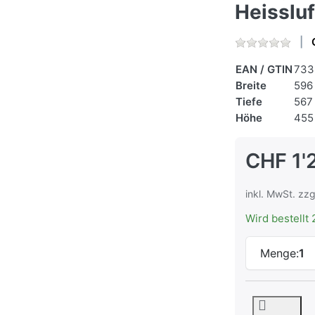
Heisslu
EAN / GTIN
733
Breite
596
Tiefe
567
Höhe
455
CHF 1'
inkl. MwSt. zzg
Wird bestellt 
Menge:
1