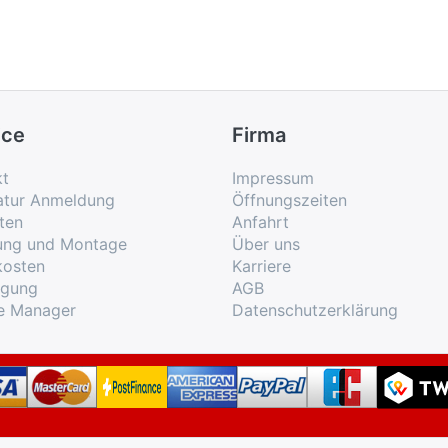
ice
Firma
kt
Impressum
atur Anmeldung
Öffnungszeiten
ten
Anfahrt
rung und Montage
Über uns
kosten
Karriere
rgung
AGB
e Manager
Datenschutzerklärung