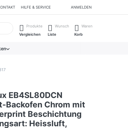
KONTAKT
HILFE & SERVICE
ANMELDEN
isch erste Ergebnisse. Drücken Sie die Eingabetaste, um alle 
Produkte
Wunsch
Waren
Vergleichen
Liste
Korb
ken
317
lux EB4SL80DCN
-Backofen Chrom mit
gerprint Beschichtung
gsart: Heissluft,