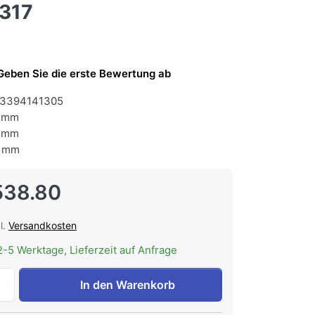
317
Geben Sie die erste Bewertung ab
3394141305
 mm
 mm
 mm
538.80
l.
Versandkosten
2-5 Werktage, Lieferzeit auf Anfrage
Electrolux EB4SL80DCN Kompakt-Backofen Chrom mit Antifi
In den Warenkorb