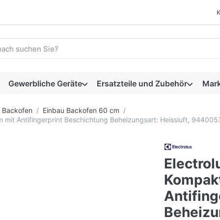
 einen Suchbegriff ein. Während Sie tippen, erscheinen automat
Gewerbliche Geräte
Ersatzteile und Zubehör
Mar
Backofen
Einbau Backofen 60 cm
it Antifingerprint Beschichtung Beheizungsart: Heissluft, 944005
Electro
Kompakt
Antifin
Beheizun