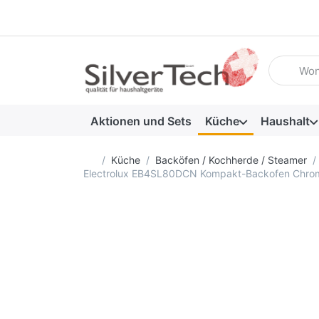
Geben Sie
Aktionen und Sets
Küche
Haushalt
Startseite
Küche
Backöfen / Kochherde / Steamer
Electrolux EB4SL80DCN Kompakt-Backofen Chrom m