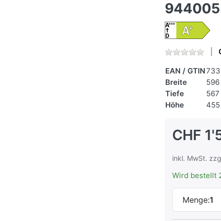
944005
EAN / GTIN
733
Breite
596
Tiefe
567
Höhe
455
CHF 1'
inkl. MwSt. zzg
Wird bestellt 
Menge:
1