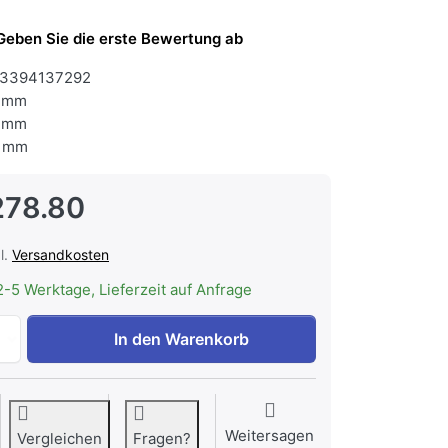
Geben Sie die erste Bewertung ab
3394137292
 mm
 mm
 mm
278.80
l.
Versandkosten
2-5 Werktage, Lieferzeit auf Anfrage
Electrolux EB6GL40SP Backofen Schwarz Spiegel Beheizung
In den Warenkorb
Weitersagen
Vergleichen
Fragen?