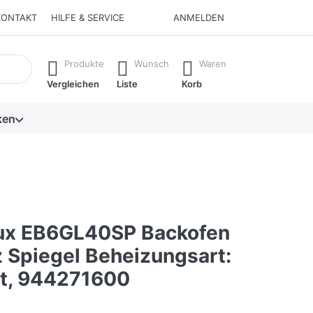
KONTAKT
HILFE & SERVICE
ANMELDEN
isch erste Ergebnisse. Drücken Sie die Eingabetaste, um alle 
Produkte
Wunsch
Waren
Vergleichen
Liste
Korb
ken
lux EB6GL40SP Backofen
 Spiegel Beheizungsart:
ft, 944271600