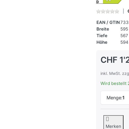
EAN / GTIN
733
Breite
595
Tiefe
567
Höhe
594
CHF 1'
inkl. MwSt. zzg
Wird bestellt 
Menge:
1
Merken