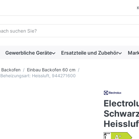
 einen Suchbegriff ein. Während Sie tippen, erscheinen automat
Gewerbliche Geräte
Ersatzteile und Zubehör
Mar
Backofen
Einbau Backofen 60 cm
Beheizungsart: Heissluft, 944271600
Electro
Schwarz
Heisslu