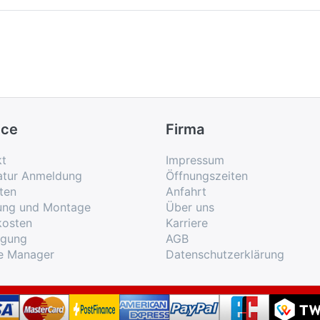
ice
Firma
kt
Impressum
atur Anmeldung
Öffnungszeiten
ten
Anfahrt
rung und Montage
Über uns
kosten
Karriere
rgung
AGB
e Manager
Datenschutzerklärung