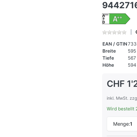
944271
EAN / GTIN
733
Breite
595
Tiefe
567
Höhe
594
CHF 1'
inkl. MwSt. zzg
Wird bestellt 
Menge:
1