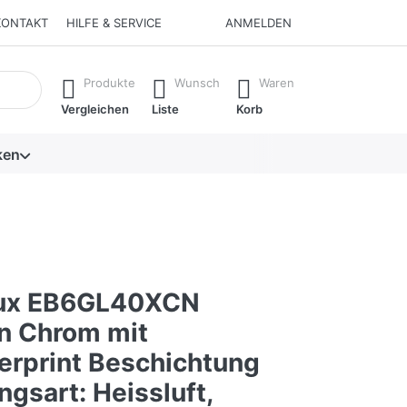
KONTAKT
HILFE & SERVICE
ANMELDEN
isch erste Ergebnisse. Drücken Sie die Eingabetaste, um alle 
Produkte
Wunsch
Waren
Vergleichen
Liste
Korb
ken
lux EB6GL40XCN
n Chrom mit
gerprint Beschichtung
gsart: Heissluft,