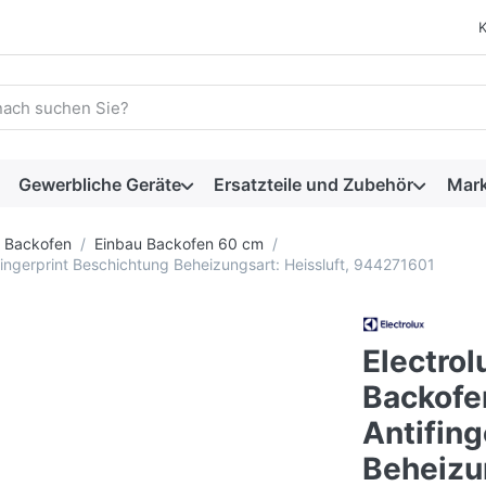
 einen Suchbegriff ein. Während Sie tippen, erscheinen automat
Gewerbliche Geräte
Ersatzteile und Zubehör
Mar
Backofen
Einbau Backofen 60 cm
ngerprint Beschichtung Beheizungsart: Heissluft, 944271601
Electro
Backofe
Antifin
Beheizun