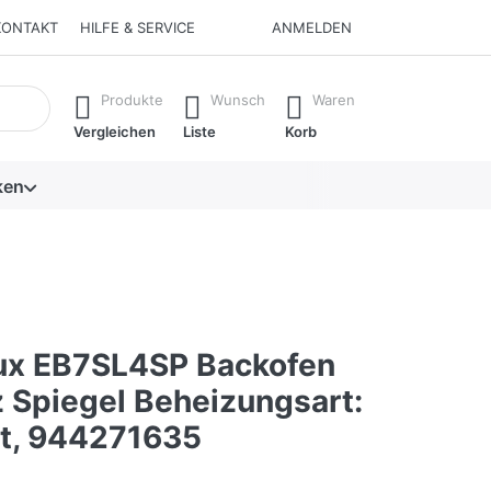
KONTAKT
HILFE & SERVICE
ANMELDEN
isch erste Ergebnisse. Drücken Sie die Eingabetaste, um alle 
Produkte
Wunsch
Waren
Vergleichen
Liste
Korb
ken
lux EB7SL4SP Backofen
 Spiegel Beheizungsart:
ft, 944271635