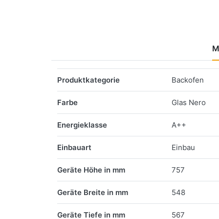
M
Merkmale
Produktkategorie
Backofen
Farbe
Glas Nero
Energieklasse
A++
Einbauart
Einbau
Geräte Höhe in mm
757
Geräte Breite in mm
548
Geräte Tiefe in mm
567