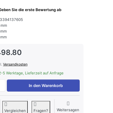
Geben Sie die erste Bewertung ab
3394137605
 mm
 mm
 mm
498.80
l.
Versandkosten
2-5 Werktage, Lieferzeit auf Anfrage
Electrolux EB7SL4SP Backofen Schwarz Spiegel Beheizungs
In den Warenkorb
Weitersagen
Vergleichen
Fragen?