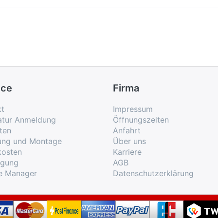
ice
Firma
kt
Impressum
atur Anmeldung
Öffnungszeiten
ten
Anfahrt
rung und Montage
Über uns
kosten
Karriere
rgung
AGB
e Manager
Datenschutzerklärung