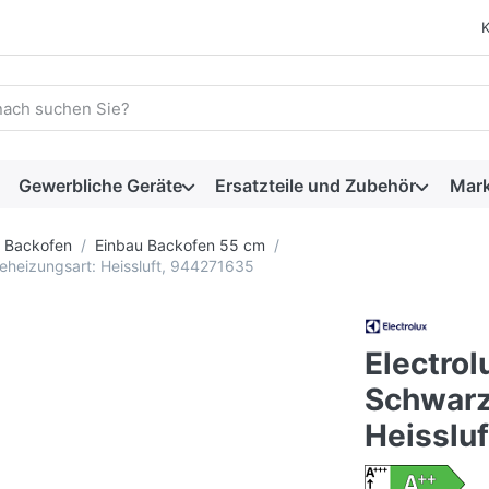
 einen Suchbegriff ein. Während Sie tippen, erscheinen automat
Gewerbliche Geräte
Ersatzteile und Zubehör
Mar
Backofen
Einbau Backofen 55 cm
eheizungsart: Heissluft, 944271635
Electro
Schwarz
Heisslu