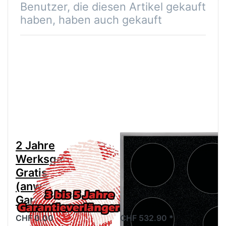
Benutzer, die diesen Artikel gekauft
haben, haben auch gekauft
2 Jahre
ELECTROLUX
Werksgarantie
GK58YCN
Gratis
Glaskeramik-
(anwählen für
Kochfeld Chrom,
Garantieverlängerung)
949596952
CHF 0.00
CHF 532.90 *