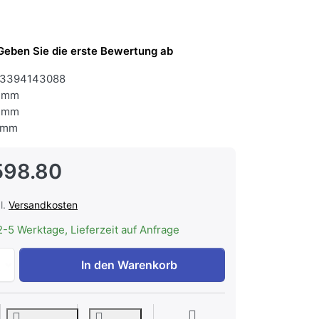
Geben Sie die erste Bewertung ab
3394143088
 mm
 mm
 mm
598.80
l.
Versandkosten
2-5 Werktage, Lieferzeit auf Anfrage
Electrolux GA60SLVS Geschirrspüler Vollintegrierbar Schw
In den Warenkorb