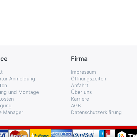
ice
Firma
kt
Impressum
atur Anmeldung
Öffnungszeiten
ten
Anfahrt
rung und Montage
Über uns
kosten
Karriere
rgung
AGB
e Manager
Datenschutzerklärung