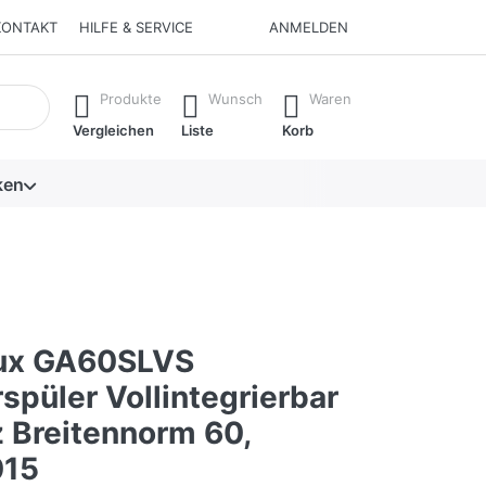
KONTAKT
HILFE & SERVICE
ANMELDEN
isch erste Ergebnisse. Drücken Sie die Eingabetaste, um alle 
Produkte
Wunsch
Waren
Vergleichen
Liste
Korb
ken
lux GA60SLVS
spüler Vollintegrierbar
 Breitennorm 60,
015