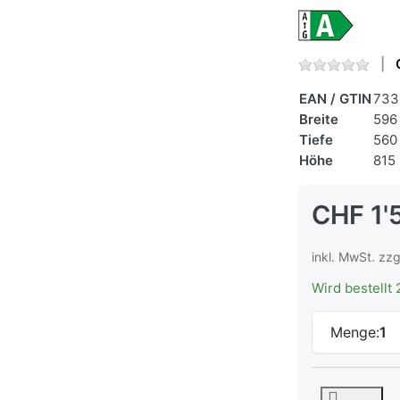
EAN / GTIN
733
Breite
596
Tiefe
560
Höhe
815
CHF 1'
inkl. MwSt. zzg
Wird bestellt 
Menge:
1