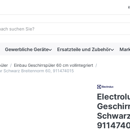
 einen Suchbegriff ein. Während Sie tippen, erscheinen automat
Gewerbliche Geräte
Ersatzteile und Zubehör
Mar
üler
Einbau Geschirrspüler 60 cm vollintegriert
bar Schwarz Breitennorm 60, 911474015
Electro
Geschirr
Schwarz
911474