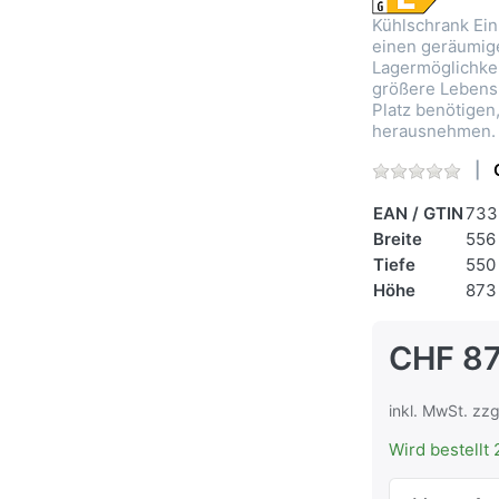
Kühlschrank Ein
einen geräumig
Lagermöglichkei
größere Lebensm
Platz benötigen
herausnehmen.
EAN / GTIN
733
Breite
556
Tiefe
550
Höhe
873
CHF 8
inkl. MwSt. zzg
Wird bestellt 