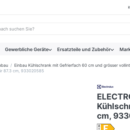
 einen Suchbegriff ein. Während Sie tippen, erscheinen automat
Gewerbliche Geräte
Ersatzteile und Zubehör
Mar
nbau
Einbau Kühlschrank mit Gefrierfach 60 cm und grösser vollint
ür 87.3 cm, 933020585
ELECTR
Kühlschr
cm, 93