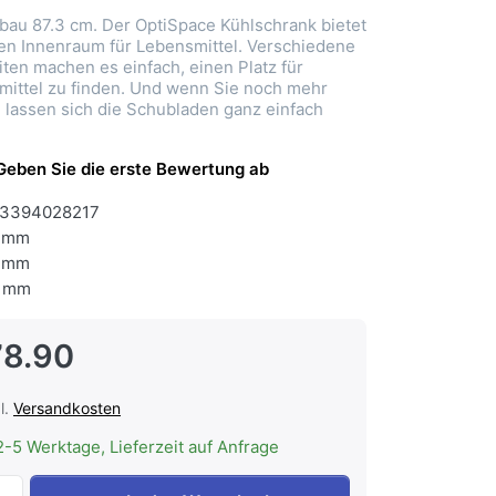
bau 87.3 cm. Der OptiSpace Kühlschrank bietet
en Innenraum für Lebensmittel. Verschiedene
ten machen es einfach, einen Platz für
ittel zu finden. Und wenn Sie noch mehr
, lassen sich die Schubladen ganz einfach
Geben Sie die erste Bewertung ab
3394028217
 mm
 mm
 mm
78.90
l.
Versandkosten
2-5 Werktage, Lieferzeit auf Anfrage
ELECTROLUX IK1345SL Kühlschrank Einbau Festtür 87.3 c