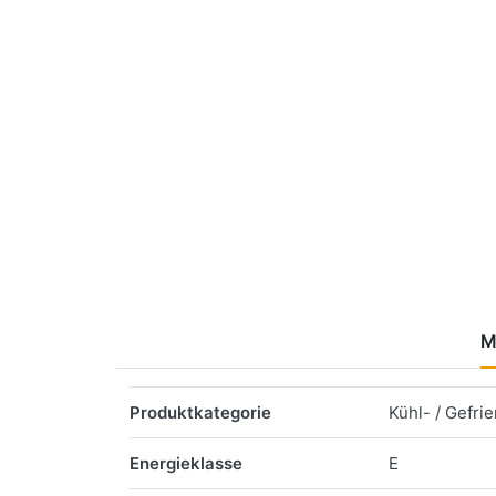
M
Merkmale
Produktkategorie
Kühl- / Gefri
Energieklasse
E