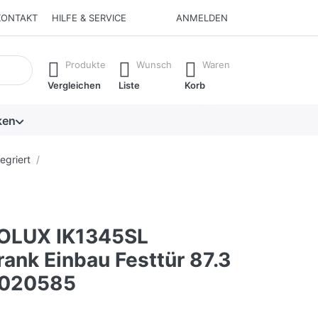
KONTAKT
HILFE & SERVICE
ANMELDEN
isch erste Ergebnisse. Drücken Sie die Eingabetaste, um alle 
Produkte
Wunsch
Waren
Vergleichen
Liste
Korb
ken
egriert
OLUX IK1345SL
ank Einbau Festtür 87.3
3020585