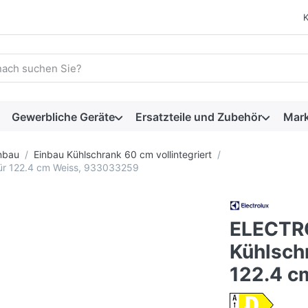
 einen Suchbegriff ein. Während Sie tippen, erscheinen automat
Gewerbliche Geräte
Ersatzteile und Zubehör
Mar
nbau
Einbau Kühlschrank 60 cm vollintegriert
ür 122.4 cm Weiss, 933033259
ELECTR
Kühlsch
122.4 c