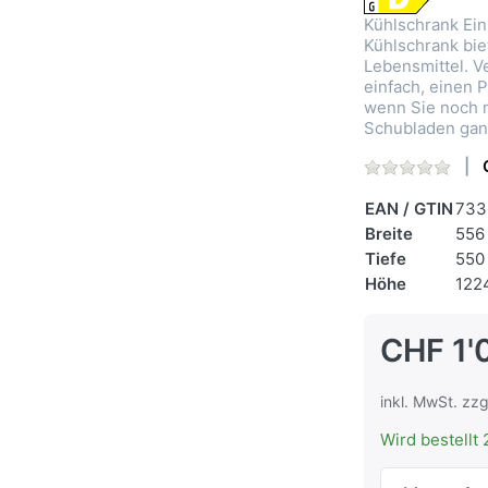
Kühlschrank Ein
Kühlschrank bie
Lebensmittel. 
einfach, einen P
wenn Sie noch m
Schubladen gan
EAN / GTIN
733
Breite
556
Tiefe
550
Höhe
122
CHF 1'
inkl. MwSt. zzg
Wird bestellt 