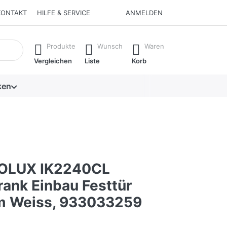
KONTAKT
HILFE & SERVICE
ANMELDEN
isch erste Ergebnisse. Drücken Sie die Eingabetaste, um alle 
Produkte
Wunsch
Waren
Vergleichen
Liste
Korb
ken
OLUX IK2240CL
rank Einbau Festtür
m Weiss, 933033259