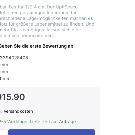
bau Festtür 122.4 cm. Der OptiSpace
tet einen geräumigen Innenraum für
Verschiedene Lagermöglichkeiten machen es
latz für größere Lebensmittel zu finden. Und
ehr Platz benötigen, lassen sich die
z einfach herausnehmen.
Geben Sie die erste Bewertung ab
3394028408
 mm
 mm
4 mm
015.90
l.
Versandkosten
2-5 Werktage, Lieferzeit auf Anfrage
ELECTROLUX IK2240CL Kühlschrank Einbau Festtür 122.4 c