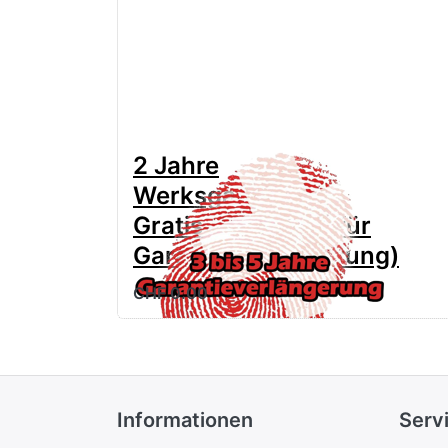
2 Jahre
Werksgarantie
Gratis (anwählen für
Garantieverlängerung)
CHF 0.00
Informationen
Serv