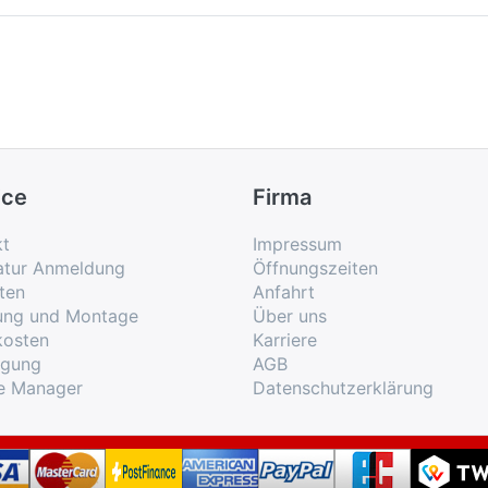
ice
Firma
kt
Impressum
atur Anmeldung
Öffnungszeiten
ten
Anfahrt
rung und Montage
Über uns
kosten
Karriere
rgung
AGB
e Manager
Datenschutzerklärung