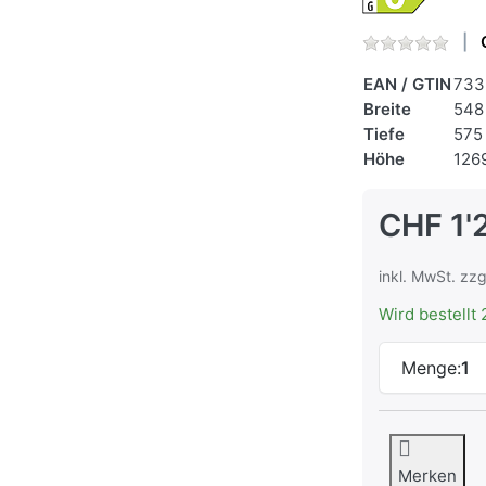
EAN / GTIN
733
Breite
548
Tiefe
575
Höhe
126
CHF 1'
inkl. MwSt. zzg
Wird bestellt 
Menge:
1
Merken