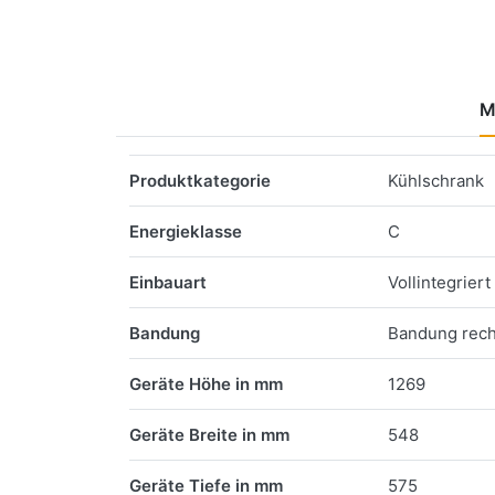
M
Merkmale
Produktkategorie
Kühlschrank
Energieklasse
C
Einbauart
Vollintegriert
Bandung
Bandung rech
Geräte Höhe in mm
1269
Geräte Breite in mm
548
Geräte Tiefe in mm
575