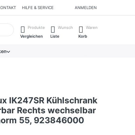
KONTAKT
HILFE & SERVICE
ANMELDEN
isch erste Ergebnisse. Drücken Sie die Eingabetaste, um alle 
Produkte
Wunsch
Waren
Vergleichen
Liste
Korb
ken
lux IK247SR Kühlschrank
erbar Rechts wechselbar
norm 55, 923846000