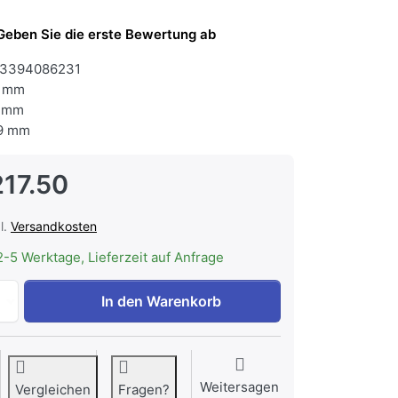
Geben Sie die erste Bewertung ab
3394086231
 mm
 mm
9 mm
217.50
l.
Versandkosten
2-5 Werktage, Lieferzeit auf Anfrage
Electrolux IK247SR Kühlschrank Integrierbar Rechts wechs
In den Warenkorb
Weitersagen
Vergleichen
Fragen?