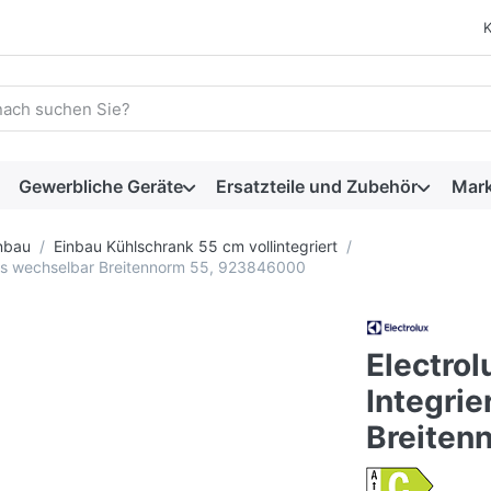
 einen Suchbegriff ein. Während Sie tippen, erscheinen automat
Gewerbliche Geräte
Ersatzteile und Zubehör
Mar
nbau
Einbau Kühlschrank 55 cm vollintegriert
hts wechselbar Breitennorm 55, 923846000
Electro
Integri
Breiten