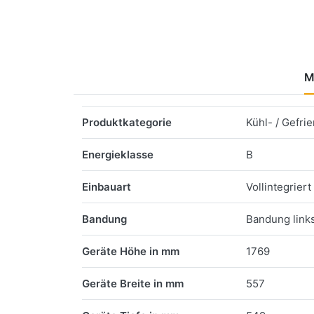
M
Merkmale
Produktkategorie
Kühl- / Gefri
Energieklasse
B
Einbauart
Vollintegriert
Bandung
Bandung link
Geräte Höhe in mm
1769
Geräte Breite in mm
557