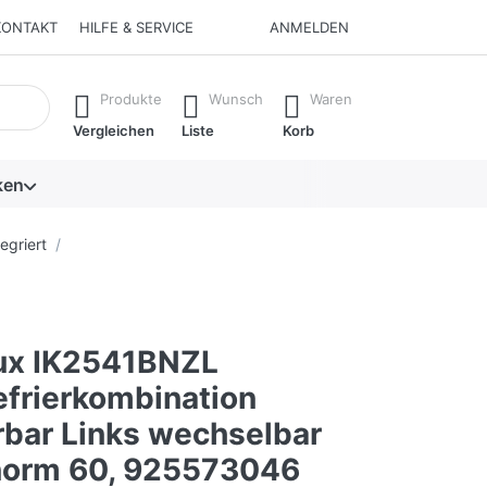
KONTAKT
HILFE & SERVICE
ANMELDEN
isch erste Ergebnisse. Drücken Sie die Eingabetaste, um alle 
Produkte
Wunsch
Waren
Vergleichen
Liste
Korb
ken
egriert
lux IK2541BNZL
efrierkombination
rbar Links wechselbar
norm 60, 925573046