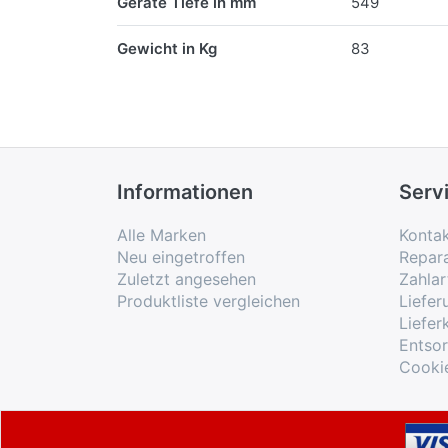
Geräte Tiefe in mm
549
Gewicht in Kg
83
Informationen
Serv
Alle Marken
Konta
Neu eingetroffen
Repar
Zuletzt angesehen
Zahlar
Produktliste vergleichen
Liefe
Liefer
Entso
Cooki