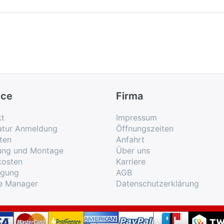
ice
Firma
kt
Impressum
atur Anmeldung
Öffnungszeiten
ten
Anfahrt
rung und Montage
Über uns
kosten
Karriere
rgung
AGB
e Manager
Datenschutzerklärung