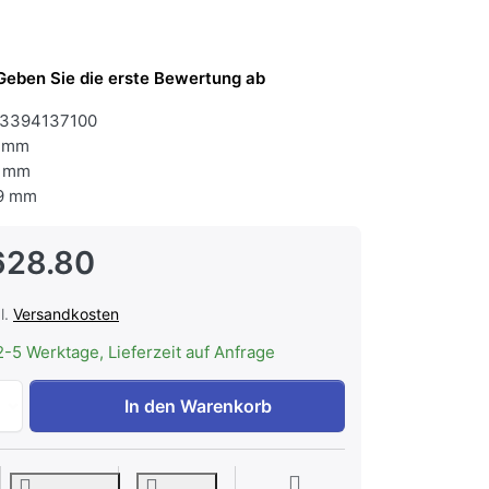
Geben Sie die erste Bewertung ab
3394137100
 mm
 mm
9 mm
628.80
l.
Versandkosten
2-5 Werktage, Lieferzeit auf Anfrage
Electrolux IK2541BNZL Kühl-/Gefrierkombination Integrier
In den Warenkorb