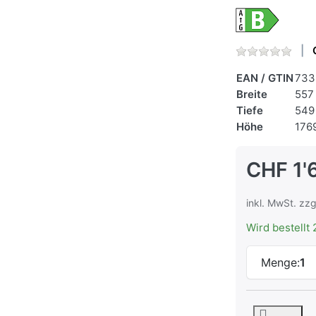
EAN / GTIN
733
Breite
557
Tiefe
549
Höhe
176
CHF 1'
inkl. MwSt. zzg
Wird bestellt 
Menge:
1