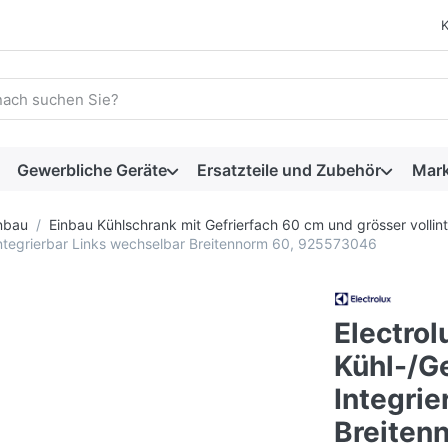
 einen Suchbegriff ein. Während Sie tippen, erscheinen automat
Gewerbliche Geräte
Ersatzteile und Zubehör
Mar
nbau
Einbau Kühlschrank mit Gefrierfach 60 cm und grösser vollint
Integrierbar Links wechselbar Breitennorm 60, 925573046
Electro
Kühl-/G
Integrie
Breiten