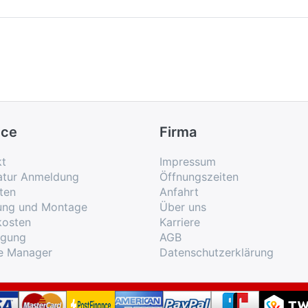
ice
Firma
kt
Impressum
atur Anmeldung
Öffnungszeiten
ten
Anfahrt
rung und Montage
Über uns
kosten
Karriere
rgung
AGB
e Manager
Datenschutzerklärung