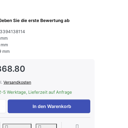
Geben Sie die erste Bewertung ab
3394138114
 mm
 mm
9 mm
368.80
l.
Versandkosten
2-5 Werktage, Lieferzeit auf Anfrage
Electrolux IK2721BL Kühl-/Gefrierkombination Integrierba
In den Warenkorb