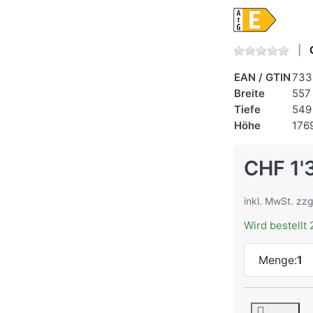
EAN / GTIN
733
Breite
557
Tiefe
549
Höhe
176
CHF 1'
inkl. MwSt. zzg
Wird bestellt 
Menge:
1