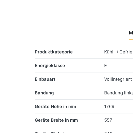
M
Merkmale
Produktkategorie
Kühl- / Gefri
Energieklasse
E
Einbauart
Vollintegriert
Bandung
Bandung link
Geräte Höhe in mm
1769
Geräte Breite in mm
557