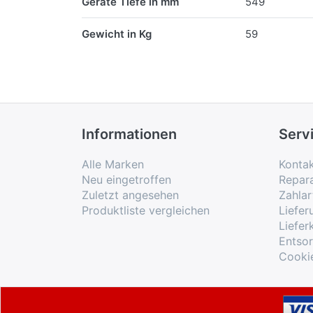
Geräte Tiefe in mm
549
Gewicht in Kg
59
Informationen
Serv
Alle Marken
Konta
Neu eingetroffen
Repar
Zuletzt angesehen
Zahlar
Produktliste vergleichen
Liefe
Liefer
Entso
Cooki