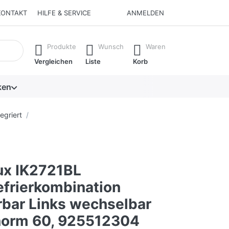
KONTAKT
HILFE & SERVICE
ANMELDEN
isch erste Ergebnisse. Drücken Sie die Eingabetaste, um alle 
Produkte
Wunsch
Waren
Vergleichen
Liste
Korb
ken
egriert
lux IK2721BL
efrierkombination
rbar Links wechselbar
norm 60, 925512304