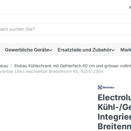
 einen Suchbegriff ein. Während Sie tippen, erscheinen automat
Gewerbliche Geräte
Ersatzteile und Zubehör
Mar
nbau
Einbau Kühlschrank mit Gefrierfach 60 cm und grösser vollint
egrierbar Links wechselbar Breitennorm 60, 925512304
Electro
Kühl-/G
Integrie
Breiten