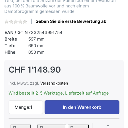
Test, bei dem die Anzahl der Falten auf einem Webstoff
aus 100 % Baumwolle vor und nach einem
Dampfprogramm gemessen wurde
Geben Sie die erste Bewertung ab
EAN / GTIN
7332543991754
Breite
597 mm
Tiefe
660 mm
Höhe
850 mm
CHF 1'148.90
inkl. MwSt. zzgl.
Versandkosten
Wird bestellt 2-5 Werktage, Lieferzeit auf Anfrage
ELECTROLUX WAGL2E500 Freistehende Wa
Menge:
1
In den Warenkorb