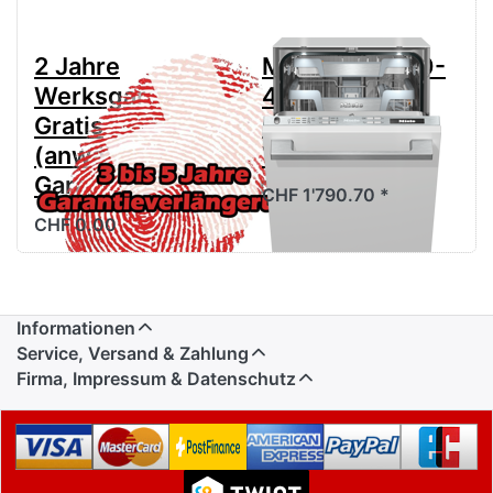
2 Jahre
MIELE G 15990-
Werksgarantie
45 SCVi SL
Gratis
Geschirrspüler
(anwählen für
Vollintegriert
Garantieverlängerung)
CHF 1'790.70 *
CHF 0.00
Informationen
Service, Versand & Zahlung
Firma, Impressum & Datenschutz