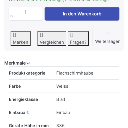
FALMEC MOVE 120 W Dunstabzugshaube in
In den Warenkorb
Stk.
Weitersagen
Merken
Vergleichen
Fragen?
Merkmale
Merkmale
Produktkategorie
Flachschirmhaube
Farbe
Weiss
Energieklasse
B alt
Einbauart
Einbau
Geräte Höhe in mm
336