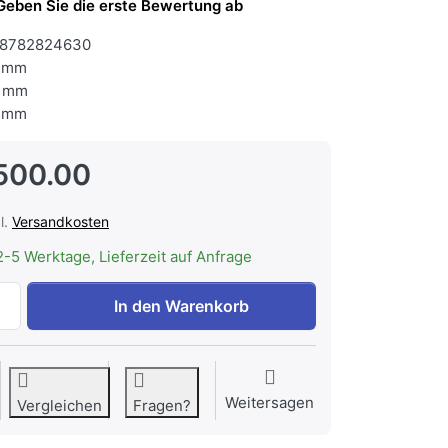
Geben Sie die erste Bewertung ab
8782824630
 mm
 mm
 mm
500.00
l.
Versandkosten
2-5 Werktage, Lieferzeit auf Anfrage
HISENSE BFS615S8B Combi Steamer BlackGlass HI8 zu CHF
In den Warenkorb
Weitersagen
Vergleichen
Fragen?