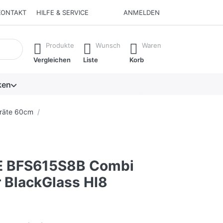
KONTAKT
HILFE & SERVICE
ANMELDEN
isch erste Ergebnisse. Drücken Sie die Eingabetaste, um alle 
Produkte
Wunsch
Waren
Vergleichen
Liste
Korb
ken
räte 60cm
E BFS615S8B Combi
 BlackGlass HI8