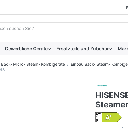
 einen Suchbegriff ein. Während Sie tippen, erscheinen automat
Gewerbliche Geräte
Ersatzteile und Zubehör
Mar
Back- Micro- Steam- Kombigeräte
Einbau Back- Steam- Kombige
HI8
HISENS
Steamer