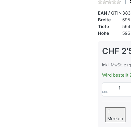
EAN / GTIN
383
Breite
595
Tiefe
564
Höhe
595
CHF 2'
inkl. MwSt. zzg
Wird bestellt 
Stk.
Merken