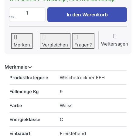
HISENSE DH3S902BW3 Wäschetrockner 3S
In den Warenkorb
Stk.
Weitersagen
Merken
Vergleichen
Fragen?
Merkmale
Merkmale
Produktkategorie
Wäschetrockner EFH
Füllmenge Kg
9
Farbe
Weiss
Energieklasse
C
Einbauart
Freistehend