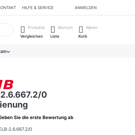
KONTAKT
HILFE & SERVICE
ANMELDEN
isch erste Ergebnisse. Drücken Sie die Eingabetaste, um alle 
Produkte
Wunsch
Waren
Vergleichen
Liste
Korb
ken
2.6.667.2/0
ienung
Geben Sie die erste Bewertung ab
ELB-2.6.667.2/0