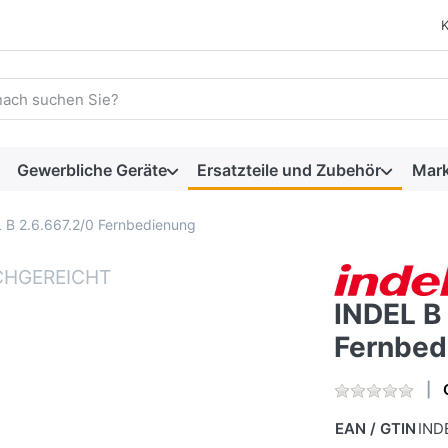
 einen Suchbegriff ein. Während Sie tippen, erscheinen automat
Gewerbliche Geräte
Ersatzteile und Zubehör
Mar
 B 2.6.667.2/0 Fernbedienung
INDEL B 
Fernbed
EAN / GTIN
IND