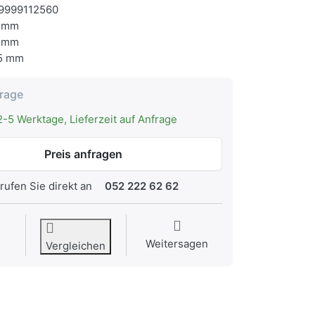
9999112560
 mm
 mm
5 mm
frage
2-5 Werktage, Lieferzeit auf Anfrage
Preis anfragen
rufen Sie direkt an
052 222 62 62
Weitersagen
Vergleichen