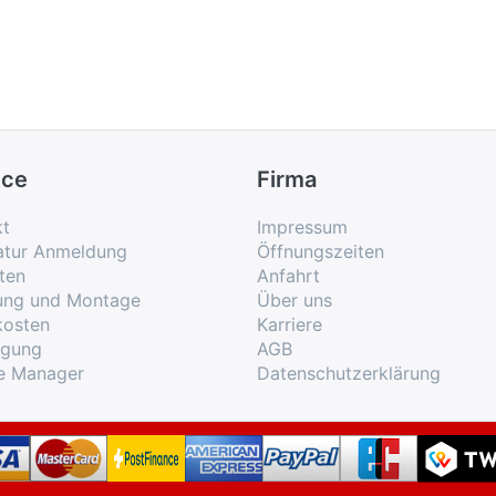
ice
Firma
kt
Impressum
atur Anmeldung
Öffnungszeiten
ten
Anfahrt
rung und Montage
Über uns
kosten
Karriere
rgung
AGB
e Manager
Datenschutzerklärung