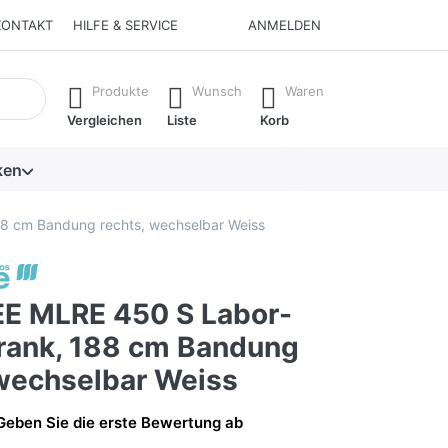
KONTAKT
HILFE & SERVICE
ANMELDEN
isch erste Ergebnisse. Drücken Sie die Eingabetaste, um alle 
Produkte
Wunsch
Waren
Vergleichen
Liste
Korb
ken
 cm Bandung rechts, wechselbar Weiss
 MLRE 450 S Labor-
rank, 188 cm Bandung
 wechselbar Weiss
Geben Sie die erste Bewertung ab