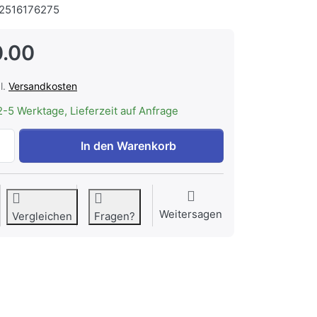
2516176275
.00
l.
Versandkosten
2-5 Werktage, Lieferzeit auf Anfrage
MIELE 95274130 | Montagewinkel (Paar) für Einbaugeräte z
In den Warenkorb
Weitersagen
Vergleichen
Fragen?