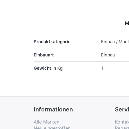
M
Merkmale
Produktkategorie
Einbau / Mon
Einbauart
Einbau
Gewicht in Kg
1
Informationen
Serv
Alle Marken
Konta
Neu eingetroffen
Repar