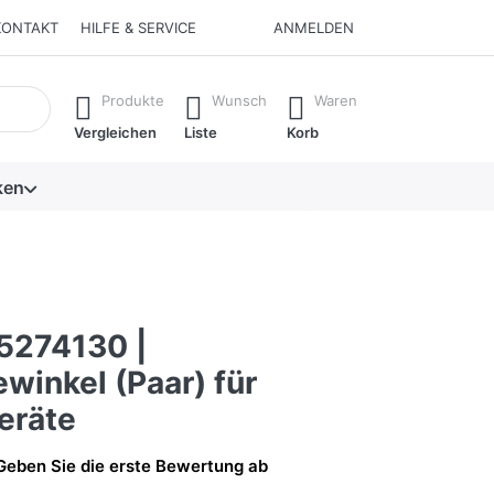
KONTAKT
HILFE & SERVICE
ANMELDEN
isch erste Ergebnisse. Drücken Sie die Eingabetaste, um alle 
Produkte
Wunsch
Waren
Vergleichen
Liste
Korb
ken
5274130 |
winkel (Paar) für
eräte
Geben Sie die erste Bewertung ab