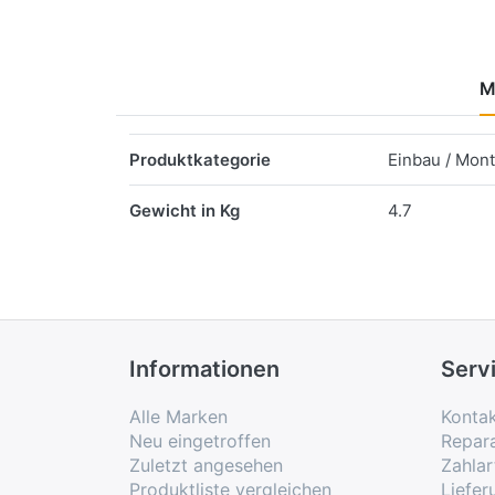
M
Merkmale
Produktkategorie
Einbau / Mon
Gewicht in Kg
4.7
Informationen
Serv
Alle Marken
Konta
Neu eingetroffen
Repar
Zuletzt angesehen
Zahlar
Produktliste vergleichen
Liefe