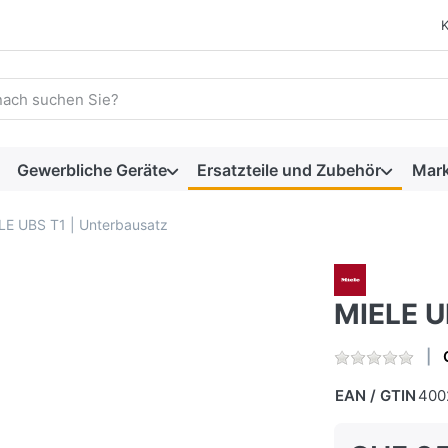
 einen Suchbegriff ein. Während Sie tippen, erscheinen automat
Gewerbliche Geräte
Ersatzteile und Zubehör
Mar
LE UBS T1 | Unterbausatz
MIELE U
EAN / GTIN
400