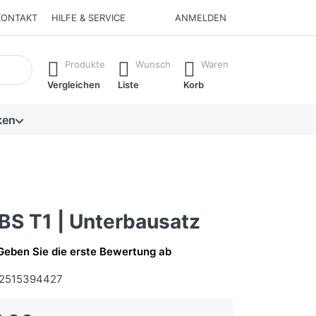
KONTAKT
HILFE & SERVICE
ANMELDEN
isch erste Ergebnisse. Drücken Sie die Eingabetaste, um alle 
Produkte
Wunsch
Waren
Vergleichen
Liste
Korb
ken
BS T1 | Unterbausatz
Geben Sie die erste Bewertung ab
2515394427