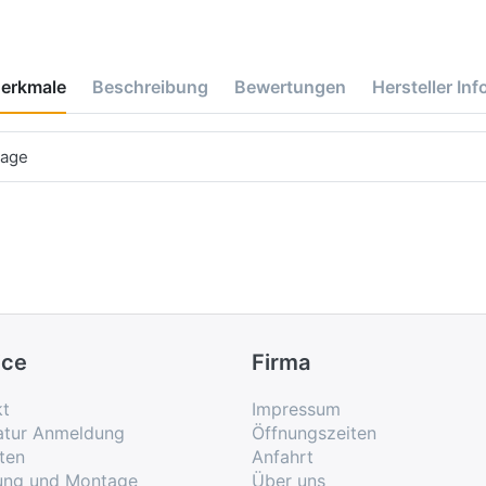
erkmale
Beschreibung
Bewertungen
Hersteller Inf
tage
ice
Firma
kt
Impressum
atur Anmeldung
Öffnungszeiten
ten
Anfahrt
rung und Montage
Über uns