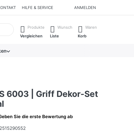
KONTAKT
HILFE & SERVICE
ANMELDEN
isch erste Ergebnisse. Drücken Sie die Eingabetaste, um alle 
Produkte
Wunsch
Waren
Vergleichen
Liste
Korb
ken
S 6003 | Griff Dekor-Set
l
Geben Sie die erste Bewertung ab
2515290552