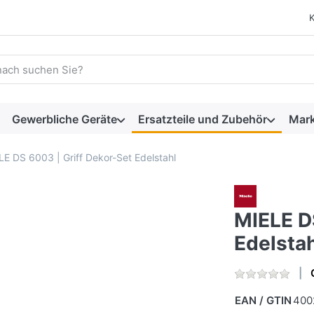
 einen Suchbegriff ein. Während Sie tippen, erscheinen automat
Gewerbliche Geräte
Ersatzteile und Zubehör
Mar
LE DS 6003 | Griff Dekor-Set Edelstahl
MIELE D
Edelstah
EAN / GTIN
400