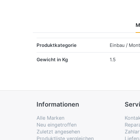
M
Merkmale
Produktkategorie
Einbau / Mon
Gewicht in Kg
1.5
Informationen
Serv
Alle Marken
Konta
Neu eingetroffen
Repar
Zuletzt angesehen
Zahlar
Produktliste vergleichen
Liefe