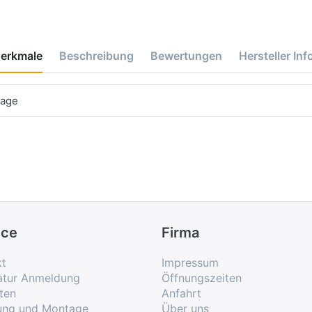
erkmale
Beschreibung
Bewertungen
Hersteller Inf
tage
ice
Firma
kt
Impressum
atur Anmeldung
Öffnungszeiten
ten
Anfahrt
rung und Montage
Über uns