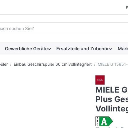
 einen Suchbegriff ein. Während Sie tippen, erscheinen automat
Gewerbliche Geräte
Ersatzteile und Zubehör
Mar
üler
Einbau Geschirrspüler 60 cm vollintegriert
MIELE G 15851-60
MIELE G
Plus Ges
Vollinte