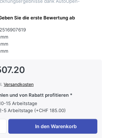
rocknungsergebnisse dank AutoOpen-
Geben Sie die erste Bewertung ab
2516907619
 mm
 mm
 mm
507.20
l.
Versandkosten
hlen und von Rabatt profitieren
 10-15 Arbeitstage
 2-5 Arbeitstage (+CHF 185.00)
MIELE G 15851-60 Vi Active Plus Geschirrspüler Vollintegrie
In den Warenkorb