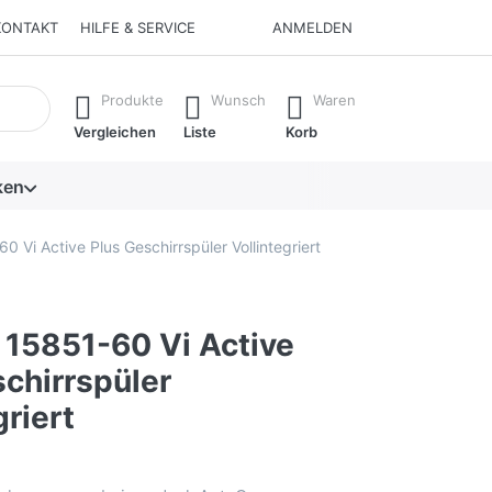
KONTAKT
HILFE & SERVICE
ANMELDEN
isch erste Ergebnisse. Drücken Sie die Eingabetaste, um alle 
Produkte
Wunsch
Waren
Vergleichen
Liste
Korb
ken
 Vi Active Plus Geschirrspüler Vollintegriert
 15851-60 Vi Active
chirrspüler
griert