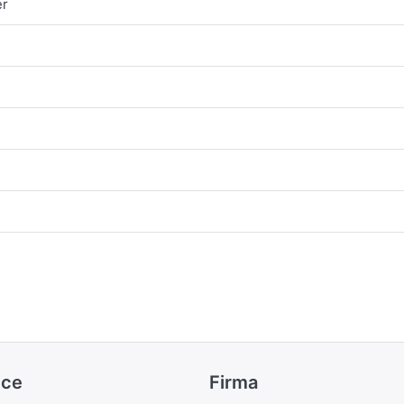
er
ice
Firma