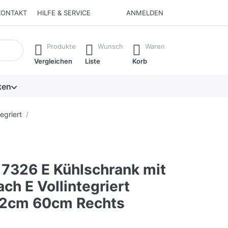
KONTAKT
HILFE & SERVICE
ANMELDEN
isch erste Ergebnisse. Drücken Sie die Eingabetaste, um alle 
Produkte
Wunsch
Waren
Vergleichen
Liste
Korb
ken
egriert
 7326 E Kühlschrank mit
ach E Vollintegriert
22cm 60cm Rechts