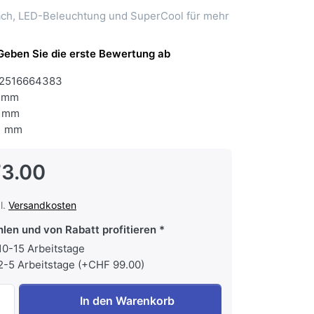
fach, LED-Beleuchtung und SuperCool für mehr
Geben Sie die erste Bewertung ab
2516664383
 mm
 mm
1 mm
3.00
l.
Versandkosten
hlen und von Rabatt profitieren
 10-15 Arbeitstage
 2-5 Arbeitstage (+CHF 99.00)
MIELE K 7326 E Kühlschrank mit Gefrierfach E Vollintegrier
In den Warenkorb