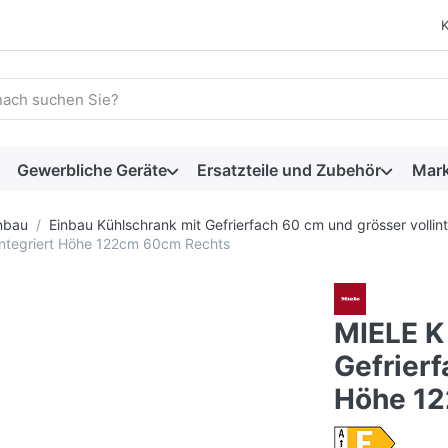
 einen Suchbegriff ein. Während Sie tippen, erscheinen automat
Gewerbliche Geräte
Ersatzteile und Zubehör
Mar
nbau
Einbau Kühlschrank mit Gefrierfach 60 cm und grösser vollint
lintegriert Höhe 122cm 60cm Rechts
MIELE K
Gefrierf
Höhe 1